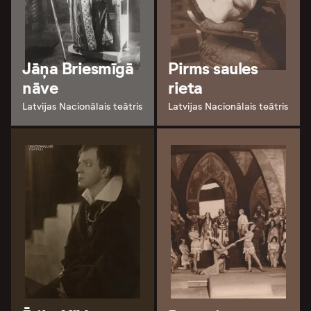
Jāņa Briesmīgā
Pirms saules
nāve
rieta
Latvijas Nacionālais teātris
Latvijas Nacionālais teātris