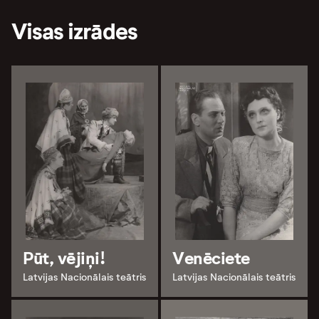
Visas izrādes
Pūt, vējiņi!
Venēciete
Latvijas Nacionālais teātris
Latvijas Nacionālais teātris