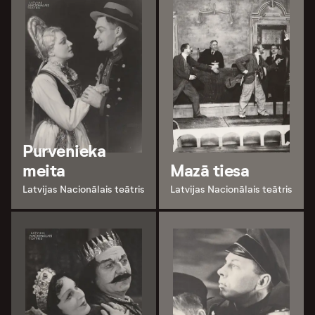
Purvenieka
meita
Mazā tiesa
Latvijas Nacionālais teātris
Latvijas Nacionālais teātris