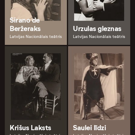
Sirano de
Beržeraks
Urzulas gleznas
Latvijas Nacionālais teātris
Latvijas Nacionālais teātris
Krišus Laksts
Saulei līdzi