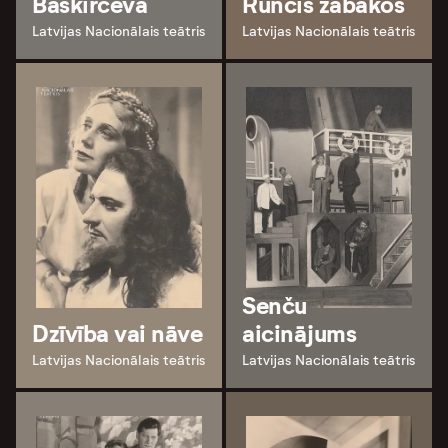
Baškirceva
Runcis zābakos
Latvijas Nacionālais teātris
Latvijas Nacionālais teātris
Senču
Dzīvība vai nāve
aicinājums
Latvijas Nacionālais teātris
Latvijas Nacionālais teātris