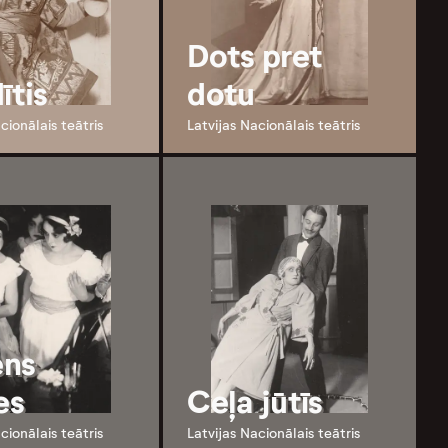
Dots pret
ītis
dotu
cionālais teātris
Latvijas Nacionālais teātris
ens
es
Ceļa jūtīs
cionālais teātris
Latvijas Nacionālais teātris