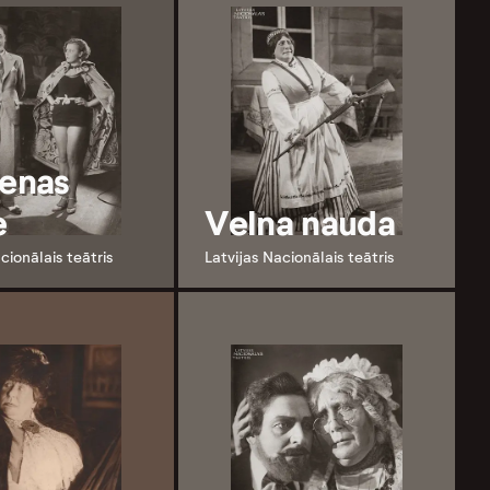
ienas
e
Velna nauda
cionālais teātris
Latvijas Nacionālais teātris