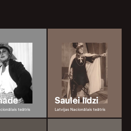
s
nāde
Saulei līdzi
cionālais teātris
Latvijas Nacionālais teātris