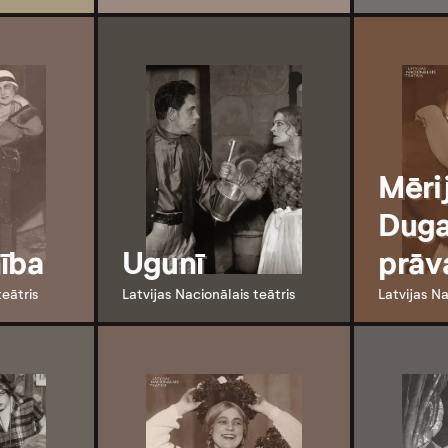
Mēri
Dug
ība
Ugunī
prāv
teātris
Latvijas Nacionālais teātris
Latvijas Na