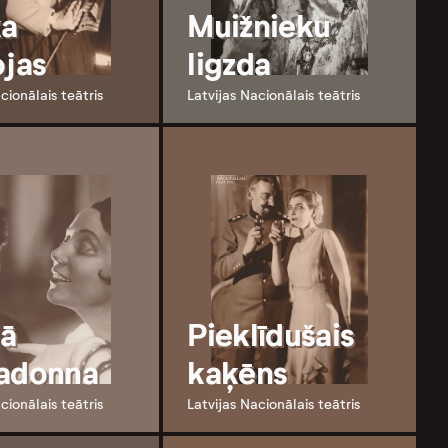
ka
Muižnieku
ojas
ligzda
cionālais teātris
Latvijas Nacionālais teātris
ā
Pieklīdušais
adonna
kaķēns
cionālais teātris
Latvijas Nacionālais teātris