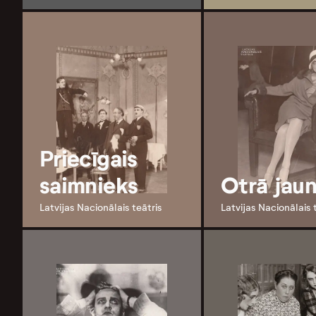
Priecīgais
saimnieks
Otrā jaun
Latvijas Nacionālais teātris
Latvijas Nacionālais 