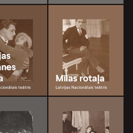
jas
anes
a
Mīlas rotaļa
cionālais teātris
Latvijas Nacionālais teātris