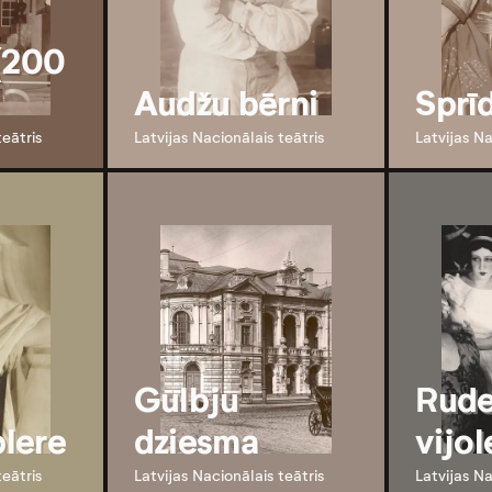
(200
Audžu bērni
Sprīd
teātris
Latvijas Nacionālais teātris
Latvijas Na
Gulbju
Rud
lere
dziesma
vijol
teātris
Latvijas Nacionālais teātris
Latvijas Na