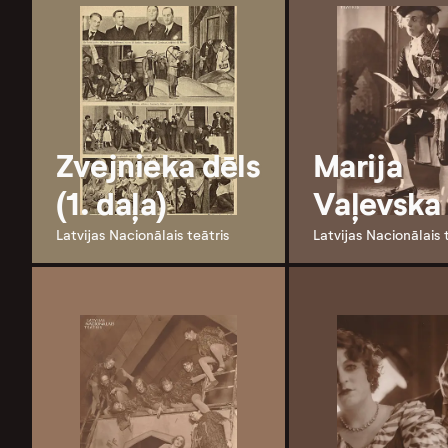
Zvejnieka dēls
Marija
(1. daļa)
Vaļevska
Latvijas Nacionālais teātris
Latvijas Nacionālais 