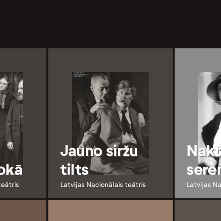
Jauno siržu
Nakt
lokā
tilts
sere
teātris
Latvijas Nacionālais teātris
Latvijas Na