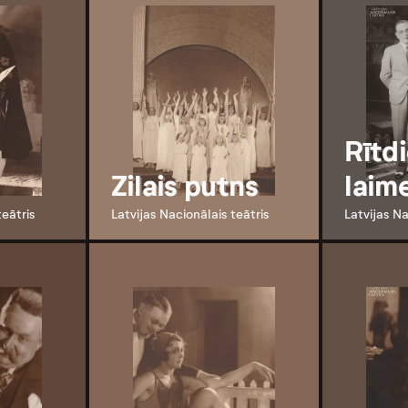
Rītd
Zilais putns
laim
teātris
Latvijas Nacionālais teātris
Latvijas Na