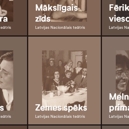
Mākslīgais
Fēri
ra
zīds
vies
teātris
Latvijas Nacionālais teātris
Latvijas Na
Meln
ks
Zemes spēks
prim
teātris
Latvijas Nacionālais teātris
Latvijas Na