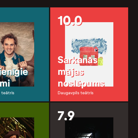
10.0
Sarkanās
ienīgie
mājas
umi
noslēpums
 teātris
Daugavpils teātris
7.9