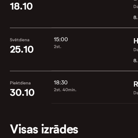
18.10
Da
8.
15:00
H
Svētdiena
25.10
2st.
Da
8
18:30
R
Piektdiena
30.10
2st. 40min.
Da
Visas izrādes