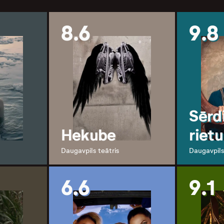
8.6
9.8
Sērd
a
Hekube
riet
Daugavpils teātris
Daugavpils
6.6
9.1