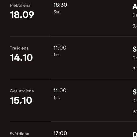
18:30
A
Piektdiena
18.09
3st.
Da
9.
11:00
S
Trešdiena
14.10
1st.
Da
9.
11:00
S
Ceturtdiena
15.10
1st.
Da
9.
17:00
D
Svētdiena