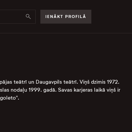
IENĀKT PROFILĀ
pājas teātrī un Daugavpils teātrī. Viņš dzimis 1972.
as nodaļu 1999. gadā. Savas karjeras laikā viņš ir
goleto"​.