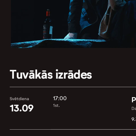
Tuvākās izrādes
17:00
P
Svētdiena
13.09
1st.
Da
9.