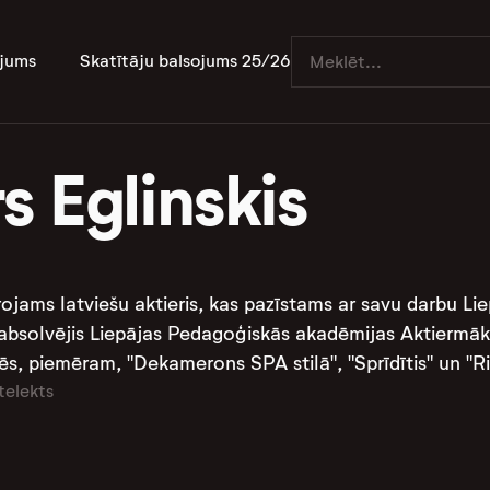
jums
Skatītāju balsojums 25/26
 Eglinskis
rojams latviešu aktieris, kas pazīstams ar savu darbu Lie
absolvējis Liepājas Pedagoģiskās akadēmijas Aktiermāksl
dēs, piemēram, "Dekamerons SPA stilā", "Sprīdītis" un "Ri
telekts