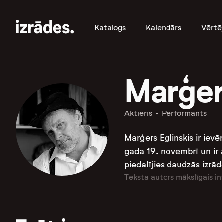
Katalogs
Kalendārs
Vērtē
Marģers
Aktieris
Performants
Marģers Eglinskis ir ievē
gada 19. novembrī un ir 
piedalījies daudzās izrā
Teksta autors mākslīgais in