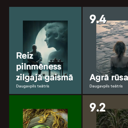
9.4
Reiz
pilnmēness
zilgajā gaismā
Agrā rūs
Daugavpils teātris
Daugavpils teātris
9.2