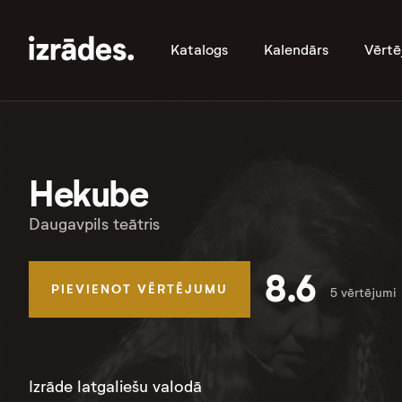
Katalogs
Kalendārs
Vērtē
Hekube
Daugavpils teātris
8.6
PIEVIENOT VĒRTĒJUMU
5 vērtējumi
Izrāde latgaliešu valodā