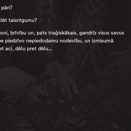
 pāri?
klēt taisnīgumu?
oni, brīvību un, pats traģiskākais, gandrīz visus savus
kube piedzīvo nepiedodamu nodevību, un izmisumā
et aci, dēlu pret dēlu…