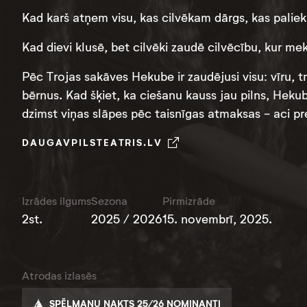
Kad karš atņem visu, kas cilvēkam dārgs, kas paliek
Kad dievi klusē, bet cilvēki zaudē cilvēcību, kur me
Pēc Trojas sakāves Hekube ir zaudējusi visu: vīru, tr
bērnus. Kad šķiet, ka ciešanu kauss jau pilns, He
dzimst viņas slāpes pēc taisnīgas atmaksas - aci pr
DAUGAVPILSTEATRIS.LV
Izrādes ilgums
Sezona
Pirmizrāde
2st.
2025 / 2026
15. novembrī, 2025.
Atrodas izlasēs
SPĒLMAŅU NAKTS 25/26 NOMINANTI