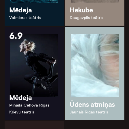
Mēdeja
Hekube
Valmieras teātris
Daugavpils teātris
6.9
Mēdeja
Ūdens atmiņas
Mihaila Čehova Rīgas
Krievu teātris
Jaunais Rīgas teātris