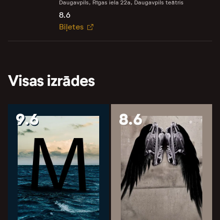
Daugavpils, Rīgas iela 22a, Daugavpils teātris
8.6
Biļetes
Visas izrādes
9.6
8.6