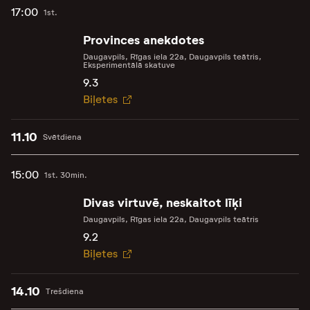
17:00
1st.
Provinces anekdotes
Daugavpils, Rīgas iela 22a, Daugavpils teātris,
Eksperimentālā skatuve
9.3
Biļetes
11.10
Svētdiena
15:00
1st. 30min.
Divas virtuvē, neskaitot līķi
Daugavpils, Rīgas iela 22a, Daugavpils teātris
9.2
Biļetes
14.10
Trešdiena