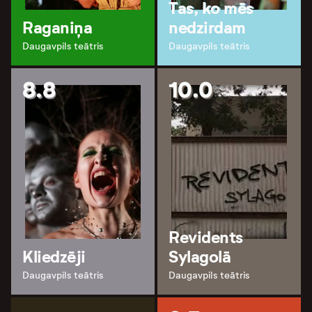
Tas, ko mēs
Raganiņa
nedzirdam
Daugavpils teātris
Daugavpils teātris
8.8
10.0
Revidents
Kliedzēji
Sylagolā
Daugavpils teātris
Daugavpils teātris