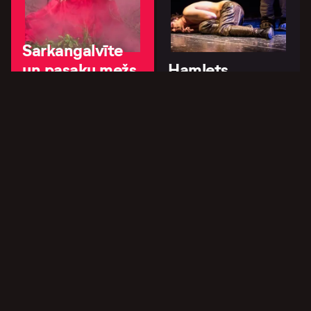
Sarkangalvīte
un pasaku mežs
Hamlets
Daugavpils teātris
Daugavpils teātris
10.0
Šinelis un
Bīstamais
Šinelis
pagrieziens