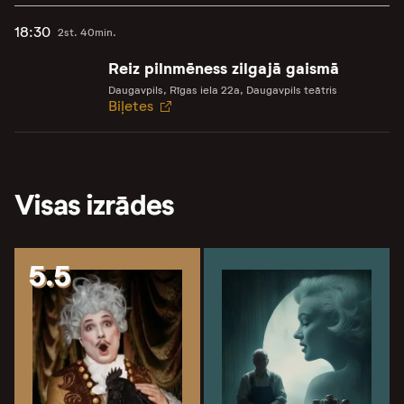
18:30
2st. 40min.
Reiz pilnmēness zilgajā gaismā
Daugavpils, Rīgas iela 22a, Daugavpils teātris
Biļetes
Visas izrādes
5.5