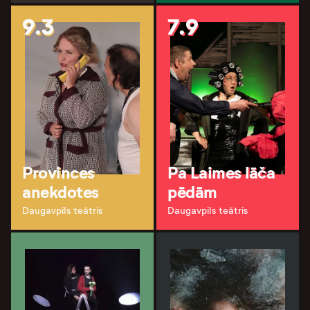
9.3
7.9
Provinces
Pa Laimes lāča
anekdotes
pēdām
Daugavpils teātris
Daugavpils teātris