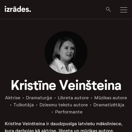
Kristīne Veinšteina
Aktrise
Dramaturģe
Libreta autore
Mūzikas autore
Tulkotāja
Dziesmu tekstu autore
Dramatizētāja
Performante
Kristīne Veinšteina ir daudzpusīga latviešu māksliniece,
kura darbojas kā aktrise, libreta un mūzikas autore,