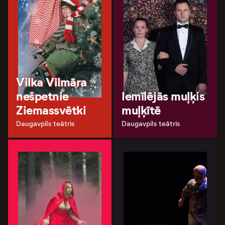
Vilka Vilmāra
nešpetnie
Iemīlējās muļķis
Ziemassvētki
muļķītē
Daugavpils teātris
Daugavpils teātris