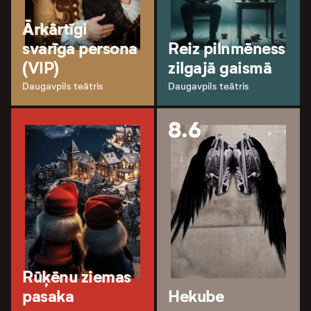
Ārkārtīgi
svarīga persona
Reiz pilnmēness
(VIP)
zilgajā gaismā
Daugavpils teātris
Daugavpils teātris
8.6
Rūķēnu ziemas
pasaka
Hekube