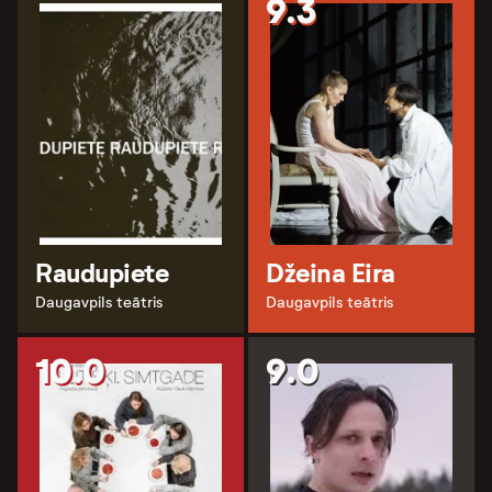
9.3
Raudupiete
Džeina Eira
Daugavpils teātris
Daugavpils teātris
10.0
9.0