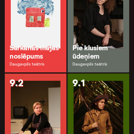
Sarkanās mājas
Pie klusiem
noslēpums
ūdeņiem
Daugavpils teātris
Daugavpils teātris
9.2
9.1