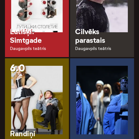
Lutišķi.
Cilvēks
Simtgade
parastais
Daugavpils teātris
Daugavpils teātris
6.0
Randiņi