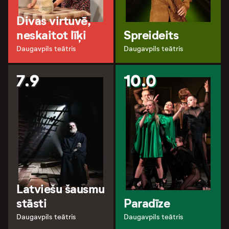
Divas virtuvē,
neskaitot līķi
Spreideits
Daugavpils teātris
Daugavpils teātris
7.9
10.0
Latviešu šausmu
stāsti
Paradīze
Daugavpils teātris
Daugavpils teātris