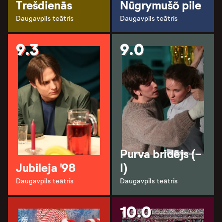
Trešdienās
Nūgrymušõ pile
Daugavpils teātris
Daugavpils teātris
9.3
9.0
Purva bridējs (-
Jubileja '98
I)
Daugavpils teātris
Daugavpils teātris
10.0