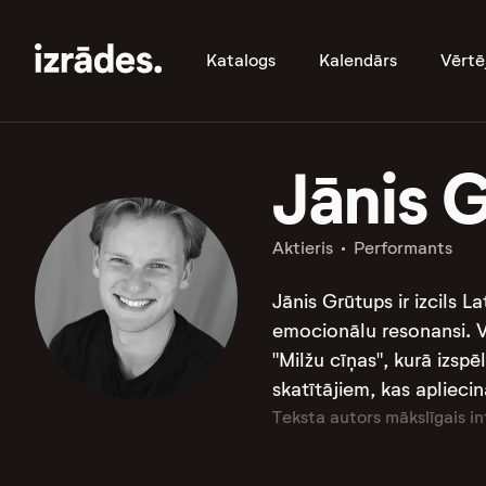
Katalogs
Kalendārs
Vērtē
Jānis 
Aktieris
Performants
Jānis Grūtups ir izcils L
emocionālu resonansi. Vi
"Milžu cīņas", kurā izspē
skatītājiem, kas aplieci
Teksta autors mākslīgais in