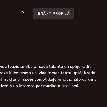
IENĀKT PROFILĀ
guvis atpazīstamību ar savu talantu un spēju radīt
ze ir iedvesmojusi viņa lomas teātrī, īpaši izrādē
arī izceļas ar spēju veidot dziļu emocionālo saikni ar
izvēle un interese par muzikālo izteiksmi.