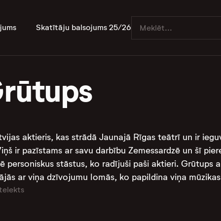
jums
Skatītāju balsojums 25/26
Grūtups
atvijas aktieris, kas strādā Jaunajā Rīgas teātrī un ir ie
ņš ir pazīstams ar savu darbību Zemessardzē un šī piered
lē personiskus stāstus, ko radījuši paši aktieri. Grūtups 
nājās ar viņa dzīvojumu lomās, ko papildina viņa mūzikas 
telekts