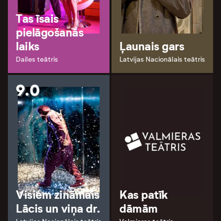
Tas īsais
pielāgošanās
laiks
Ļaunais gars
Dailes teātris
Latvijas Nacionālais teātris
9.0
Visiem zināmais
Kas patīk
Lācis un viņa dr.
dāmām