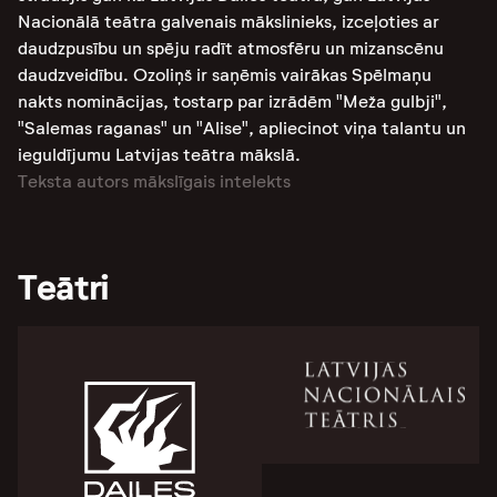
Nacionālā teātra galvenais mākslinieks, izceļoties ar
daudzpusību un spēju radīt atmosfēru un mizanscēnu
daudzveidību. Ozoliņš ir saņēmis vairākas Spēlmaņu
nakts nominācijas, tostarp par izrādēm "Meža gulbji",
"Salemas raganas" un "Alise", apliecinot viņa talantu un
ieguldījumu Latvijas teātra mākslā​​​​​​.
Teksta autors mākslīgais intelekts
Teātri