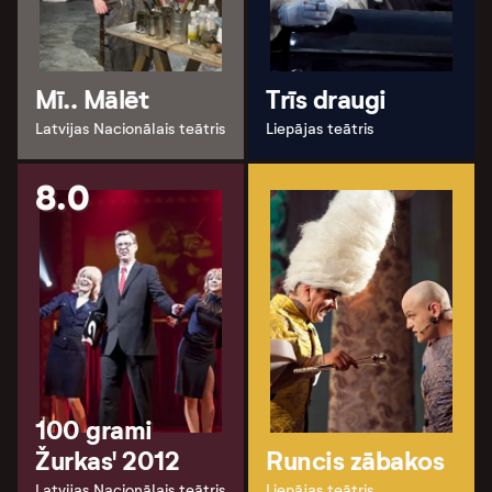
Mī.. Mālēt
Trīs draugi
Latvijas Nacionālais teātris
Liepājas teātris
8.0
100 grami
Žurkas' 2012
Runcis zābakos
Latvijas Nacionālais teātris
Liepājas teātris