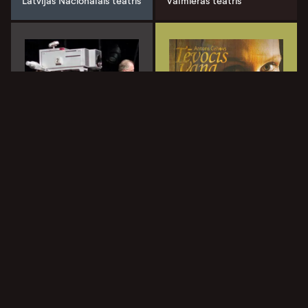
Latvijas Nacionālais teātris
Valmieras teātris
Kerija.
Retrospekcija
Tēvocis Vaņa
Latvijas Nacionālais teātris
Latvijas Nacionālais teātris