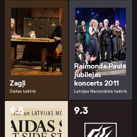
Raimonda Paula
jubilejas
Zagļi
koncerts 2011
Dailes teātris
Latvijas Nacionālais teātris
9.5
9.3