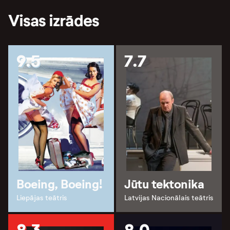
Visas izrādes
9.5
7.7
Boeing, Boeing!
Jūtu tektonika
Liepājas teātris
Latvijas Nacionālais teātris