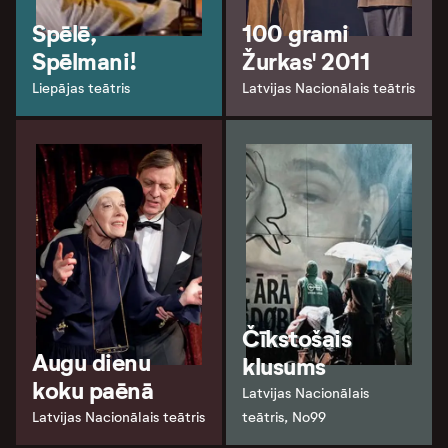
Spēlē,
100 grami
Spēlmani!
Žurkas' 2011
Liepājas teātris
Latvijas Nacionālais teātris
Čīkstošais
Augu dienu
klusums
koku paēnā
Latvijas Nacionālais
Latvijas Nacionālais teātris
teātris, No99