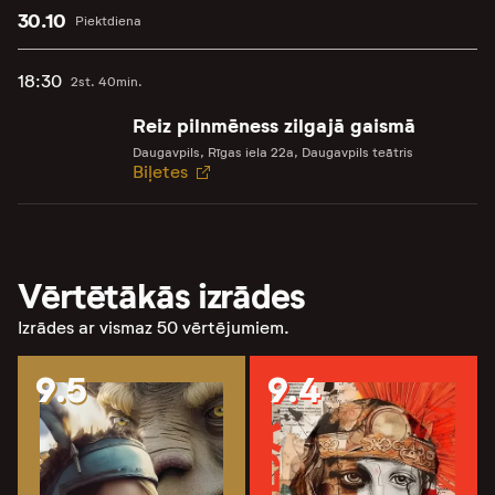
30.10
Piektdiena
18:30
2st. 40min.
Reiz pilnmēness zilgajā gaismā
Daugavpils, Rīgas iela 22a, Daugavpils teātris
Biļetes
Vērtētākās izrādes
Izrādes ar vismaz 50 vērtējumiem.
9.5
9.4