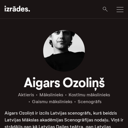
Aigars Ozoliņš
Aktieris
Mākslinieks
Kostīmu mākslinieks
Gaismu mākslinieks
Scenogrāfs
Aigars Ozoliņš ir izcils Latvijas scenogrāfs, kurš beidzis
Latvijas Mākslas akadēmijas Scenogrāfijas nodaļu. Viņš ir
strādājis gan kā Latvijas Dailes teātra, gan Latvijas