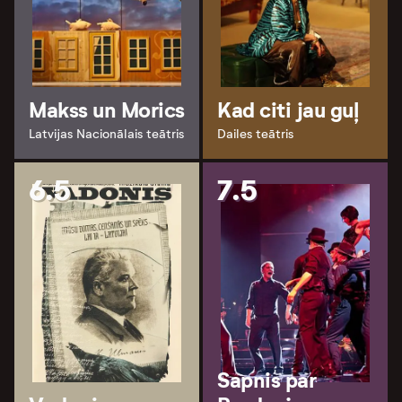
Makss un Morics
Kad citi jau guļ
Latvijas Nacionālais teātris
Dailes teātris
6.5
7.5
Sapnis par