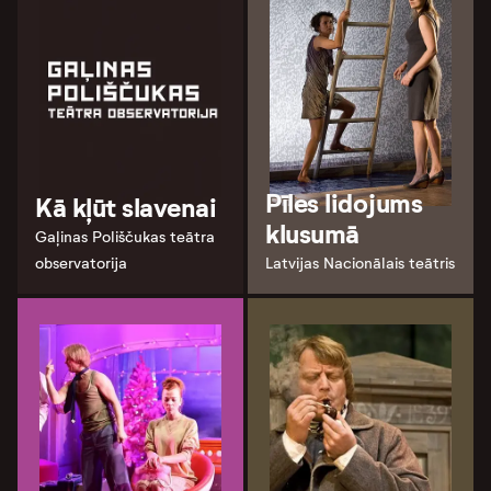
Pīles lidojums
Kā kļūt slavenai
klusumā
Gaļinas Poliščukas teātra
observatorija
Latvijas Nacionālais teātris