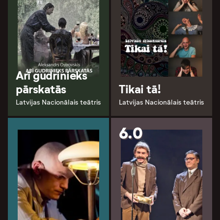
Arī gudrinieks
pārskatās
Tikai tā!
Latvijas Nacionālais teātris
Latvijas Nacionālais teātris
6.0