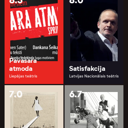
8.3
8.0
Pavasara
atmoda
Satisfakcija
Liepājas teātris
Latvijas Nacionālais teātris
7.0
6.7