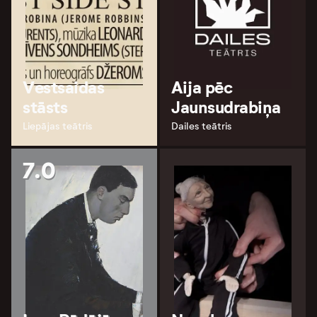
Vestsaidas
Aija pēc
stāsts
Jaunsudrabiņa
Liepājas teātris
Dailes teātris
7.0