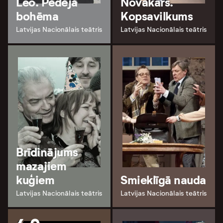
Leo. Pēdējā
Novakars.
bohēma
Kopsavilkums
Latvijas Nacionālais teātris
Latvijas Nacionālais teātris
Brīdinājums
mazajiem
kuģiem
Smieklīgā nauda
Latvijas Nacionālais teātris
Latvijas Nacionālais teātris