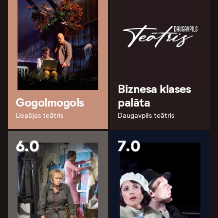
Biznesa klases
Gogolmogols
palāta
Liepājas teātris
Daugavpils teātris
6.0
7.0