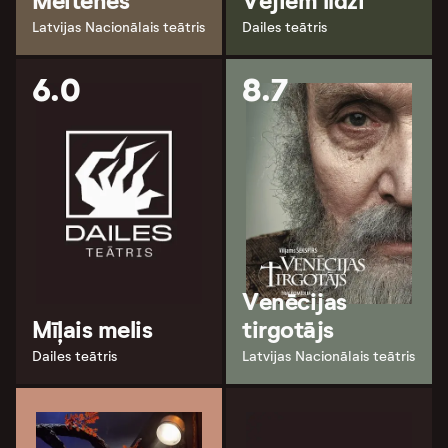
Meitenes
Vējiem līdzi
Latvijas Nacionālais teātris
Dailes teātris
6.0
8.7
Venēcijas
Mīļais melis
tirgotājs
Dailes teātris
Latvijas Nacionālais teātris