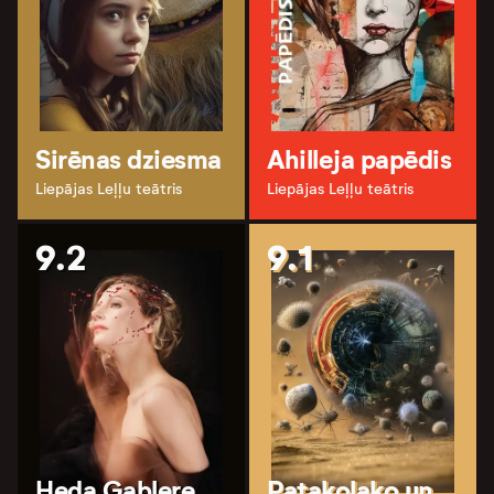
Sirēnas dziesma
Ahilleja papēdis
Liepājas Leļļu teātris
Liepājas Leļļu teātris
9.2
9.1
Heda Gablere.
Patakoļako un