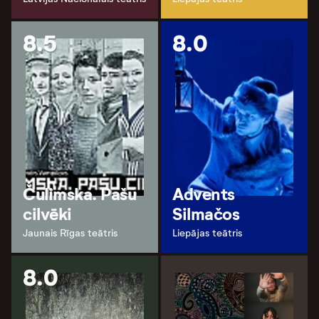
8.5
8.0
Čulimska. Pašu
Advents
cilvēki
Silmačos
Jaunais Rīgas teātris
Liepājas teātris
8.0