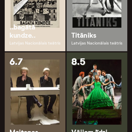
..bagātā
kundze..
Titāniks
Latvijas Nacionālais teātris
Latvijas Nacionālais teātris
6.7
8.5