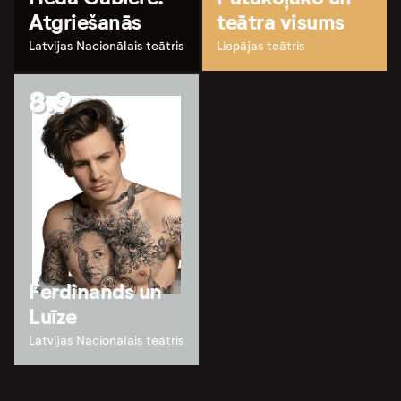
Atgriešanās
teātra visums
Latvijas Nacionālais teātris
Liepājas teātris
8.9
Ferdinands un
Luīze
Latvijas Nacionālais teātris