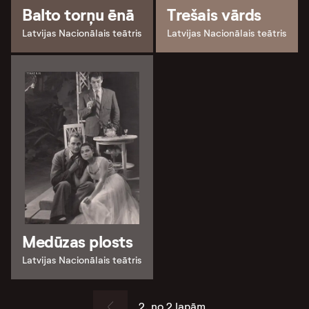
Balto torņu ēnā
Trešais vārds
Latvijas Nacionālais teātris
Latvijas Nacionālais teātris
Medūzas plosts
Latvijas Nacionālais teātris
2. no 2 lapām