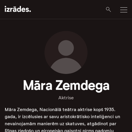
Māra Zemdega
Aktrise
Māra Zemdega, Nacionālā teātra aktrise kopš 1935.
gada, ir izcēlusies ar savu aristokrātisko inteliģenci un
nevainojamām manierēm uz skatuves, atgādinot par
Rīgas ziedošo un eiropeisko gaisotni pirms padomju