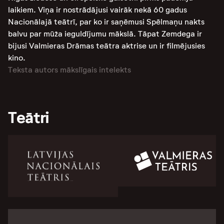
laikiem. Viņa ir nostrādājusi vairāk nekā 60 gadus
Nacionālajā teātrī, par ko ir saņēmusi Spēlmaņu nakts
balvu par mūža ieguldījumu mākslā. Tāpat Zemdega ir
bijusi Valmieras Drāmas teātra aktrise un ir filmējusies
kino​​​​​​.
Teksta autors mākslīgais intelekts
Teātri