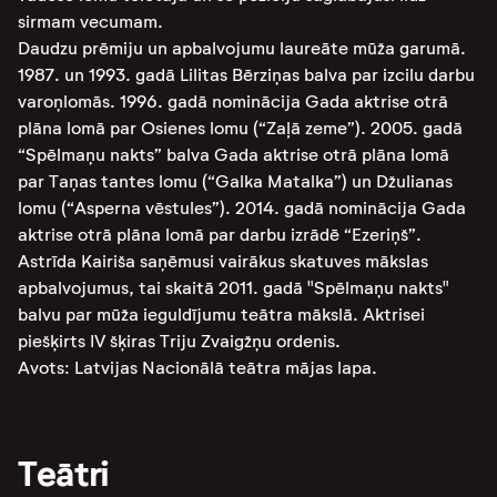
sirmam vecumam.
Daudzu prēmiju un apbalvojumu laureāte mūža garumā.
1987. un 1993. gadā Lilitas Bērziņas balva par izcilu darbu
varoņlomās. 1996. gadā nominācija Gada aktrise otrā
plāna lomā par Osienes lomu (“Zaļā zeme”). 2005. gadā
“Spēlmaņu nakts” balva Gada aktrise otrā plāna lomā
par Taņas tantes lomu (“Galka Matalka”) un Džulianas
lomu (“Asperna vēstules”). 2014. gadā nominācija Gada
aktrise otrā plāna lomā par darbu izrādē “Ezeriņš”.
Astrīda Kairiša saņēmusi vairākus skatuves mākslas
apbalvojumus, tai skaitā 2011. gadā "Spēlmaņu nakts"
balvu par mūža ieguldījumu teātra mākslā. Aktrisei
piešķirts IV šķiras Triju Zvaigžņu ordenis.
Avots: Latvijas Nacionālā teātra mājas lapa.
Teātri