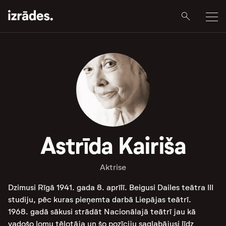
Astrīda Kairiša
Aktrise
Dzimusi Rīgā 1941. gada 8. aprīlī. Beigusi Dailes teātra III
studiju, pēc kuras pieņemta darbā Liepājas teātrī.
1968. gadā sākusi strādāt Nacionālajā teātrī jau kā
vadošo lomu tēlotāja un šo pozīciju saglabājusi līdz