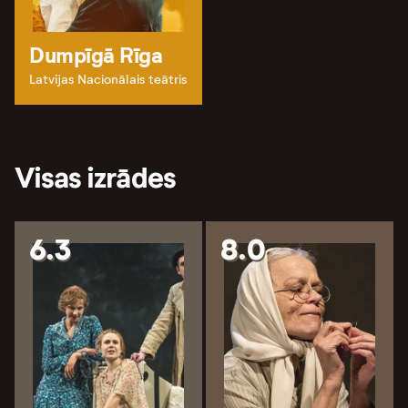
Dumpīgā Rīga
Latvijas Nacionālais teātris
Visas izrādes
6.3
8.0