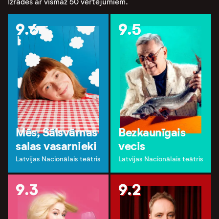
Izrādes ar vismaz 50 vērtējumiem.
9.6
9.5
Mēs, Sālsvārnas
Bezkaunīgais
salas vasarnieki
vecis
Latvijas Nacionālais teātris
Latvijas Nacionālais teātris
9.3
9.2