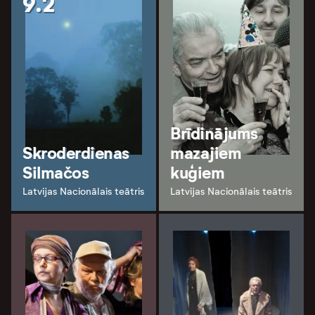
9.2
Brīdinājums
Skroderdienas
mazajiem
Silmačos
kuģiem
Latvijas Nacionālais teātris
Latvijas Nacionālais teātris