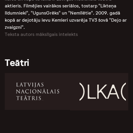
aktieris. Filmējies vairākos seriālos, tostarp "Likteņa
līdumnieki", "UgunsGrēks" un "Nemīlētie". 2009. gadā
kopā ar dejotāju Ievu Kemleri uzvarēja TV3 šovā "Dejo ar
zvaigzni".
Teksta autors mākslīgais intelekts
Teātri