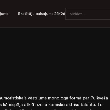
jums
Skatītāju balsojums 25/26
 humoristiskais vēstījums monologa formā par Pulkveža
jis kā iespēja atklāt izcilu komisko aktrišu talantu. To