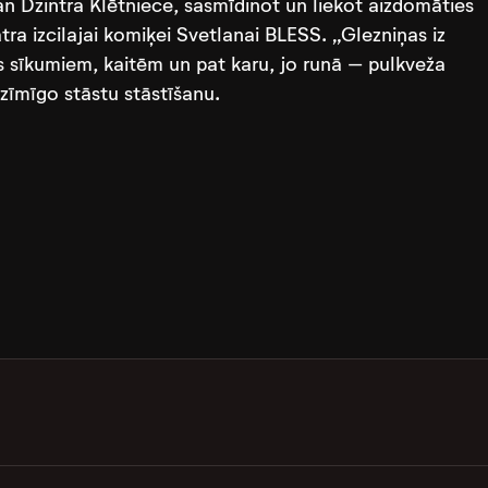
gan Dzintra Klētniece, sasmīdinot un liekot aizdomāties
ātra izcilajai komiķei Svetlanai BLESS. „Glezniņas iz
es sīkumiem, kaitēm un pat karu, jo runā – pulkveža
nozīmīgo stāstu stāstīšanu.