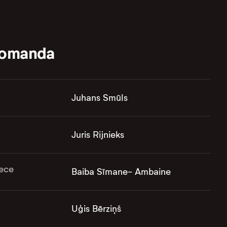
komanda
Juhans Smūls
Juris Rijnieks
ece
Baiba Sīmane- Ambaine
Uģis Bērziņš