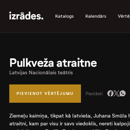
Katalogs
Kalendārs
Vērtē
Pulkveža atraitne
Latvijas Nacionālais teātris
Pastāsti
PIEVIENOT VĒRTĒJUMU
Ziemeļu kaimiņa, tikpat kā latvieša, Juhana Smūla
atraitni, kam par visu ir savs viedoklis, nereti kalpo