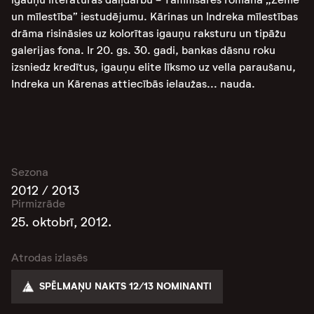
un mīlestība” iestudējumu. Kārinas un Indreka mīlestības
drāma risināsies uz kolorītas igauņu raksturu un tipāžu
galerijas fona. Ir 20. gs. 30. gadi, bankas dāsnu roku
izsniedz kredītus, igauņu elite līksmo uz vella paraušanu,
Indreka un Kārenas attiecībās ielaužas... nauda.
Sezona
2012 / 2013
Pirmizrāde
25. oktobrī, 2012.
Atrodas izlasēs
SPĒLMAŅU NAKTS 12/13 NOMINANTI