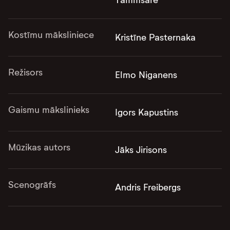
Tammsāre
Kostīmu māksliniece
Kristīne Pasternaka
Režisors
Elmo Niganens
Gaismu mākslinieks
Igors Kapustins
Mūzikas autors
Jāks Jirisons
Scenogrāfs
Andris Freibergs