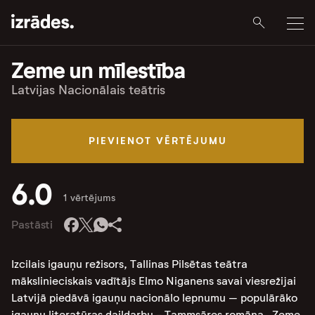
Zeme un mīlestība
Latvijas Nacionālais teātris
PIEVIENOT VĒRTĒJUMU
6.0
1 vērtējums
Pastāsti
Izcilais igauņu režisors, Tallinas Pilsētas teātra
mākslinieciskais vadītājs Elmo Niganens savai viesrežijai
Latvijā piedāvā igauņu nacionālo lepnumu – populārāko
igauņu literatūras daiļdarbu - Tammsāres romāna „Zeme