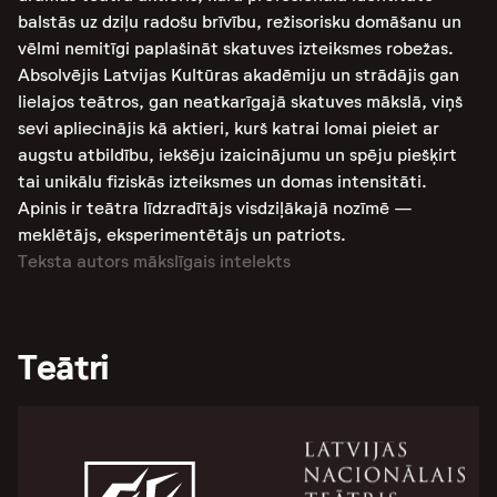
balstās uz dziļu radošu brīvību, režisorisku domāšanu un
vēlmi nemitīgi paplašināt skatuves izteiksmes robežas.
Absolvējis Latvijas Kultūras akadēmiju un strādājis gan
lielajos teātros, gan neatkarīgajā skatuves mākslā, viņš
sevi apliecinājis kā aktieri, kurš katrai lomai pieiet ar
augstu atbildību, iekšēju izaicinājumu un spēju piešķirt
tai unikālu fiziskās izteiksmes un domas intensitāti.
Apinis ir teātra līdzradītājs visdziļākajā nozīmē —
meklētājs, eksperimentētājs un patriots.
Teksta autors mākslīgais intelekts
Teātri