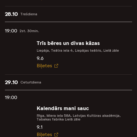
28.10
Trešdiena
19:00
2st. 30min.
Trīs bēres un divas kāzas
Liepāja, Teātra iela 4, Liepājas teātris, Lielā zāle
9.6
Biļetes
29.10
Ceturtdiena
19:00
Kalendārs mani sauc
Rīga, Miera iela 58A, Latvijas Kultūras akadēmija,
Tabakas fabrika Lielā zāle
9.1
Biļetes