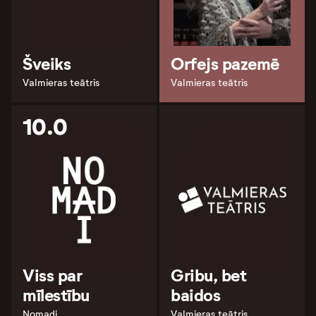
Šveiks
Orfejs pazemē
Valmieras teātris
Valmieras teātris
10.0
Viss par
Gribu, bet
mīlestību
baidos
Nomadi
Valmieras teātris