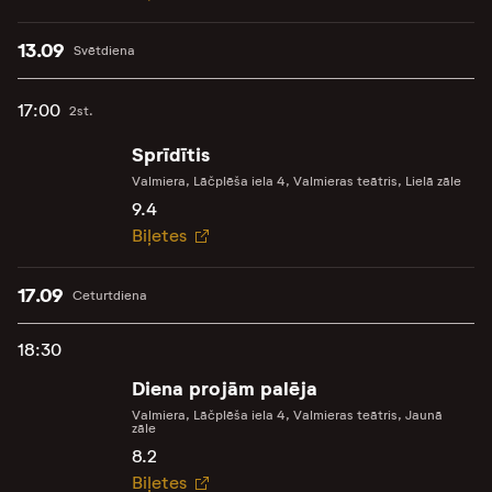
13.09
Svētdiena
17:00
2st.
Sprīdītis
Valmiera, Lāčplēša iela 4, Valmieras teātris, Lielā zāle
9.4
Biļetes
17.09
Ceturtdiena
18:30
Diena projām palēja
Valmiera, Lāčplēša iela 4, Valmieras teātris, Jaunā
zāle
8.2
Biļetes