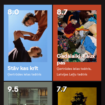
8.0
8.7
Gadalaiki. Faux
pas
Stāv kas krīt
Ģertrūdes ielas teātris,
Ģertrūdes ielas teātris
Latvijas Leļļu teātris
9.5
7.7