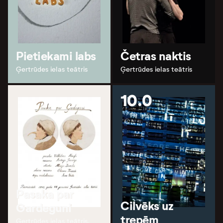
Pietiekami labs
Četras naktis
Ģertrūdes ielas teātris
Ģertrūdes ielas teātris
10.0
Pasaka par
Cilvēks uz
Gardeguni
trepēm
Ģertrūdes ielas teātris,