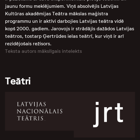
jaunu formu meklējumiem. Viņš absolvējis Latvijas
Kultūras akadēmijas Teātra mākslas maģistra
programmu un ir aktīvi darbojies Latvijas teātra vidē
kopš 2000. gadiem. Jarovojs ir strādājis dažādos Latvijas
teātros, tostarp Ģertrūdes ielas teātrī, kur viņš ir arī
rezidējošais režisors.
Teksta autors mākslīgais intelekts
Teātri