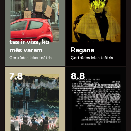
tas ir viss, ko
mēs varam
Ragana
Ģertrūdes ielas teātris
Ģertrūdes ielas teātris
7.8
8.8