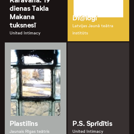
Karavāna. 19
dienas Takla
Makana
Di@logi
tuksnesī
Latvijas Jaunā teātra
United Intimacy
institūts
Plastilīns
P.S. Sprīdītis
Jaunais Rīgas teātris
United Intimacy