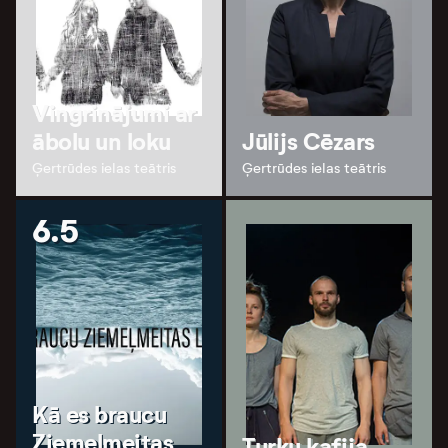
Vingrinājumi ar
ābolu un loku
Jūlijs Cēzars
Ģertrūdes ielas teātris
Ģertrūdes ielas teātris
6.5
Kā es braucu
Ziemeļmeitas
Turku kafija