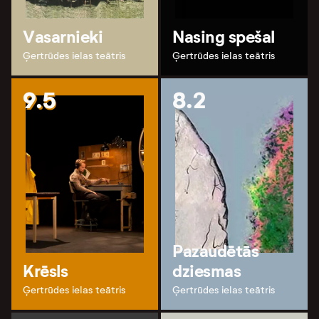
Vasarnieki
Nasing spešal
Ģertrūdes ielas teātris
Ģertrūdes ielas teātris
9.5
8.2
Pazaudētās
Krēsls
dziesmas
Ģertrūdes ielas teātris
Ģertrūdes ielas teātris