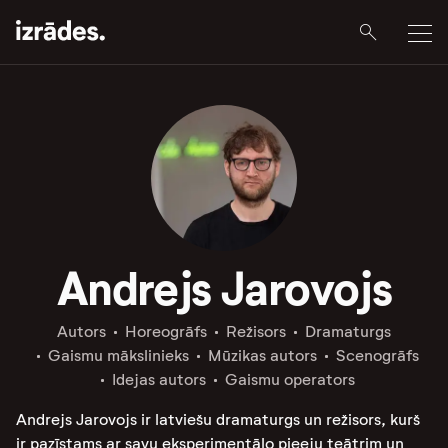
Andrejs Jarovojs
Autors
Horeogrāfs
Režisors
Dramaturgs
Gaismu mākslinieks
Mūzikas autors
Scenogrāfs
Idejas autors
Gaismu operators
Andrejs Jarovojs ir latviešu dramaturgs un režisors, kurš
ir pazīstams ar savu eksperimentālo pieeju teātrim un