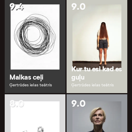
9.4
9.0
Kur tu esi kad es
Malkas ceļi
guļu
Ģertrūdes ielas teātris
Ģertrūdes ielas teātris
8.0
9.0