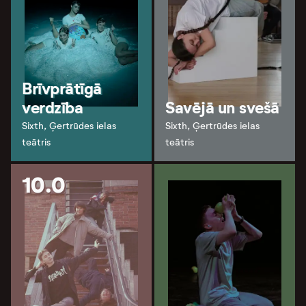
Brīvprātīgā
verdzība
Savējā un svešā
Sixth, Ģertrūdes ielas
Sixth, Ģertrūdes ielas
teātris
teātris
10.0