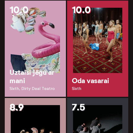
10.0
10.0
Uztaisi jēgu ar
mani
Oda vasarai
Sixth, Dirty Deal Teatro
Sixth
8.9
7.5