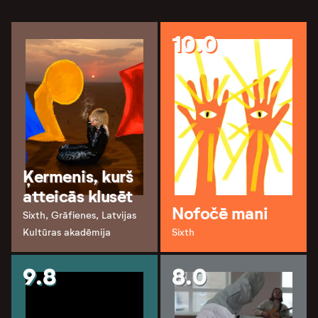
10.0
Ķermenis, kurš
atteicās klusēt
Nofočē mani
Sixth, Grāfienes, Latvijas
Kultūras akadēmija
Sixth
9.8
8.0