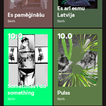
Es arī esmu
Es pamēģināšu
Latvija
Sixth
Sixth
10.0
10.0
Sometimes I do
something
Pulss
Sixth
Sixth