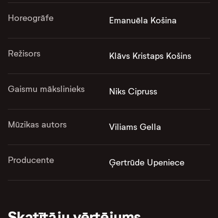
Horeogrāfe
Emanuēla Košina
Režisors
Klāvs Kristaps Košins
Gaismu mākslinieks
Niks Cipruss
Mūzikas autors
Viliams Gella
Producente
Ģertrūde Upeniece
Skatītāju vērtējums