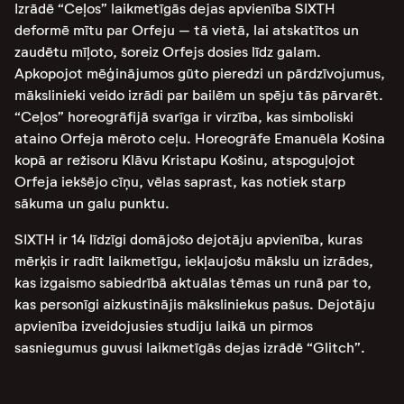
Izrādē “Ceļos” laikmetīgās dejas apvienība SIXTH
deformē mītu par Orfeju – tā vietā, lai atskatītos un
zaudētu mīļoto, šoreiz Orfejs dosies līdz galam.
Apkopojot mēģinājumos gūto pieredzi un pārdzīvojumus,
mākslinieki veido izrādi par bailēm un spēju tās pārvarēt.
“Ceļos” horeogrāfijā svarīga ir virzība, kas simboliski
ataino Orfeja mēroto ceļu. Horeogrāfe Emanuēla Košina
kopā ar režisoru Klāvu Kristapu Košinu, atspoguļojot
Orfeja iekšējo cīņu, vēlas saprast, kas notiek starp
sākuma un galu punktu.
SIXTH ir 14 līdzīgi domājošo dejotāju apvienība, kuras
mērķis ir radīt laikmetīgu, iekļaujošu mākslu un izrādes,
kas izgaismo sabiedrībā aktuālas tēmas un runā par to,
kas personīgi aizkustinājis māksliniekus pašus. Dejotāju
apvienība izveidojusies studiju laikā un pirmos
sasniegumus guvusi laikmetīgās dejas izrādē “Glitch”.