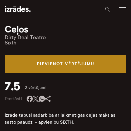
Ceļos
Dirty Deal Teatro
Sixth
PIEVIENOT VĒRTĒJUMU
7.5
2 vērtējumi
Pastāsti
Izrāde tapusi sadarbībā ar laikmetīgās dejas mākslas
sesto paaudzi - apvienību SIXTH.