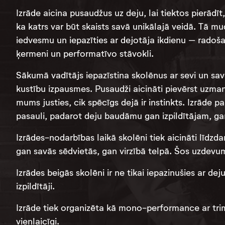
Izrāde aicina pusaudžus uz deju, lai tiektos pierādīt,
ka katrs var būt skaists savā unikālajā veidā. Tā 
iedvesmu un iepazīties ar dejotāja ikdienu – radoša
ķermeni un performatīvo stāvokli.
Sākumā vadītājs iepazīstina skolēnus ar sevi un sav
kustību izpausmes. Pusaudži aicināti pievērst uzmanī
mums justies, cik spēcīgs dejā ir instinkts. Izrāde 
pasauli, padarot deju baudāmu gan izpildītājam, ga
Izrādes-nodarbības laikā skolēni tiek aicināti līdzd
gan savās sēdvietās, gan virzībā telpā. Šos uzdevumu
Izrādes beigās skolēni ir ne tikai iepazinušies ar dej
izpildītāji.
Izrāde tiek organizēta kā mono-performance ar trim i
vienlaicīgi.