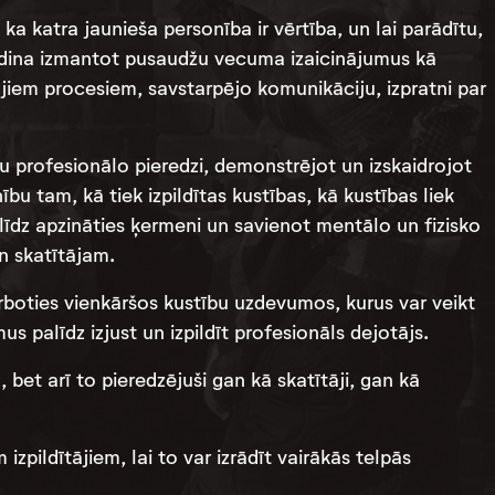
 ka katra jaunieša personība ir vērtība, un lai parādītu,
mudina izmantot pusaudžu vecuma izaicinājumus kā
jiem procesiem, savstarpējo komunikāciju, izpratni par
u profesionālo pieredzi, demonstrējot un izskaidrojot
bu tam, kā tiek izpildītas kustības, kā kustības liek
palīdz apzināties ķermeni un savienot mentālo un fizisko
n skatītājam.
arboties vienkāršos kustību uzdevumos, kurus var veikt
s palīdz izjust un izpildīt profesionāls dejotājs.
u, bet arī to pieredzējuši gan kā skatītāji, gan kā
zpildītājiem, lai to var izrādīt vairākās telpās