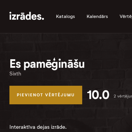
Katalogs
Kalendārs
Vērtē
Es pamēģināšu
Sixth
10.0
PIEVIENOT VĒRTĒJUMU
2 vērtēju
Interaktīva dejas izrāde.