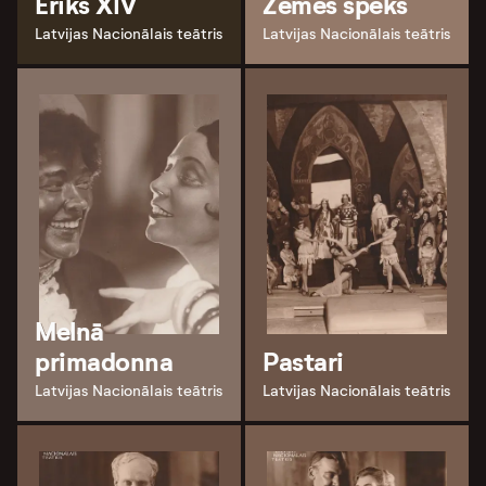
Ēriks XIV
Zemes spēks
Latvijas Nacionālais teātris
Latvijas Nacionālais teātris
Melnā
primadonna
Pastari
Latvijas Nacionālais teātris
Latvijas Nacionālais teātris