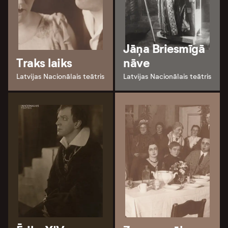
Jāņa Briesmīgā
Traks laiks
nāve
Latvijas Nacionālais teātris
Latvijas Nacionālais teātris