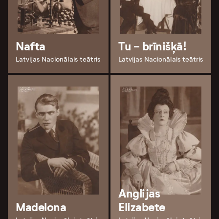
Nafta
Tu - brīnišķā!
Latvijas Nacionālais teātris
Latvijas Nacionālais teātris
Anglijas
Madelona
Elizabete