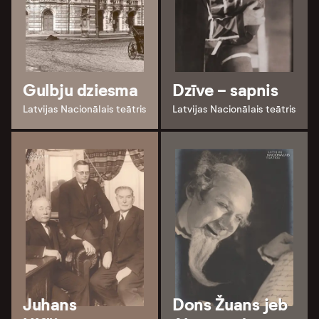
Gulbju dziesma
Dzīve - sapnis
Latvijas Nacionālais teātris
Latvijas Nacionālais teātris
Juhans
Dons Žuans jeb