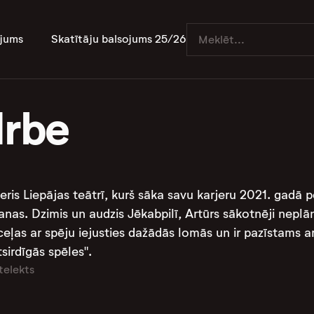
jums
Skatītāju balsojums 25/26
Irbe
ktieris Liepājas teātrī, kurš sāka savu karjeru 2021. gad
anas. Dzimis un audzis Jēkabpilī, Artūrs sākotnēji neplān
izceļas ar spēju iejusties dažādās lomās un ir pazīstams a
irdīgās spēles"​.
telekts