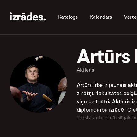
Katalogs
Kalendārs
Vērtē
Artūrs 
Aktieris
Artūrs Irbe ir jaunais a
zinātņu fakultātes beigš
viņu uz teātri. Aktieris 
diplomdarba izrādē "Ciets
Teksta autors mākslīgais in