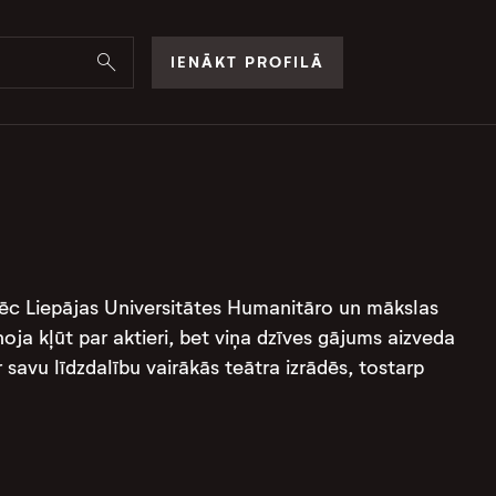
IENĀKT PROFILĀ
ā pēc Liepājas Universitātes Humanitāro un mākslas
oja kļūt par aktieri, bet viņa dzīves gājums aizveda
r savu līdzdalību vairākās teātra izrādēs, tostarp