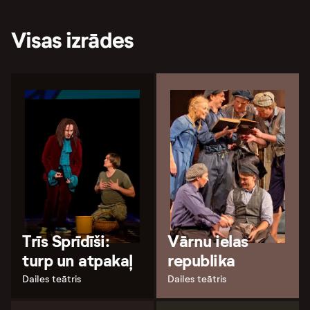
Visas izrādes
Trīs Sprīdīši:
Vārnu ielas
turp un atpakaļ
republika
Dailes teātris
Dailes teātris