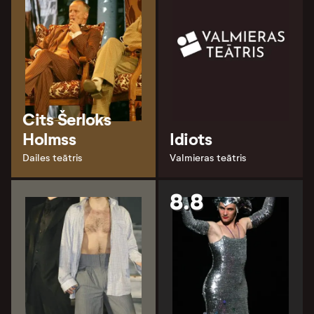
Cits Šerloks
Holmss
Idiots
Dailes teātris
Valmieras teātris
8.8