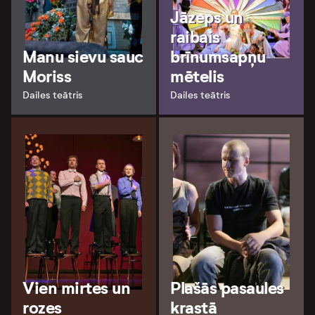
Jāzeps un
raibais
Manu sievu sauc
brīnumsapņu
Moriss
mētelis
Dailes teātris
Dailes teātris
Vien mirtes un
Plašās pasaules
rozes
krastā