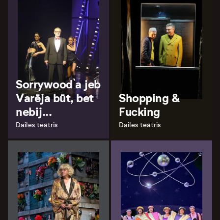
Sorrywood`a jeb
Varēja būt, bet
Shopping &
nebij...
Fucking
Dailes teātris
Dailes teātris