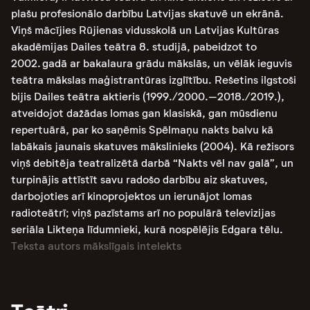
plašu profesionālo darbību Latvijas skatuvē un ekrānā.
Viņš mācījies Rūjienas vidusskolā un Latvijas Kultūras
akadēmijas Dailes teātra 8. studijā, pabeidzot to
2002. gadā ar bakalaura grādu mākslās, un vēlāk ieguvis
teātra mākslas maģistrantūras izglītību. Rešetins ilgstoši
bijis Dailes teātra aktieris (1999./2000.–2018./2019.),
atveidojot dažādas lomas gan klasiskā, gan mūsdienu
repertuārā, par ko saņēmis Spēlmaņu nakts balvu kā
labākais jaunais skatuves mākslinieks (2004). Kā režisors
viņš debitēja teatralizētā darbā “Nakts vēl nav galā”, un
turpinājis attīstīt savu radošo darbību aiz skatuves,
darbojoties arī kinoprojektos un ierunājot lomas
radioteātrī; viņš pazīstams arī no populārā televizijas
seriāla Likteņa līdumnieki, kurā nospēlējis Edgara tēlu.
Teksta autors mākslīgais intelekts