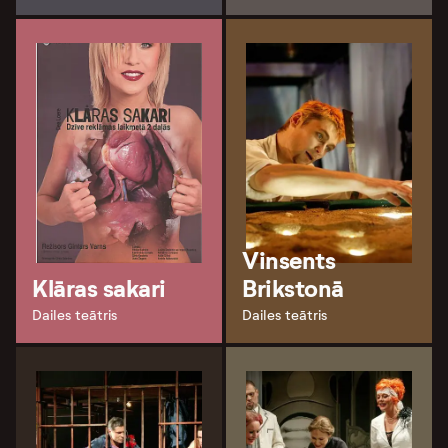
Vinsents
Klāras sakari
Brikstonā
Dailes teātris
Dailes teātris