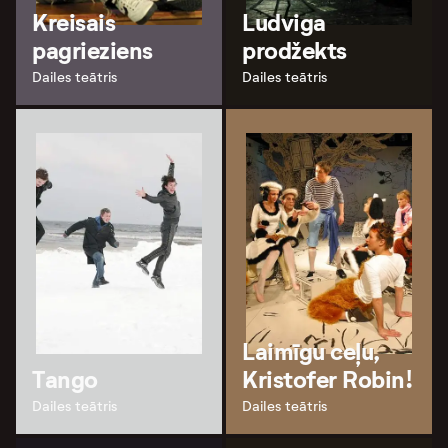
Kreisais
Ludviga
pagrieziens
prodžekts
Dailes teātris
Dailes teātris
Laimīgu ceļu,
Tango
Kristofer Robin!
Dailes teātris
Dailes teātris