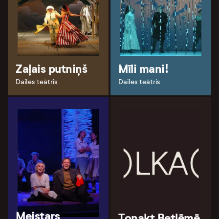
Zaļais putniņš
Mīli mani!
Dailes teātris
Dailes teātris
Meistars
Tonakt Betlēmē