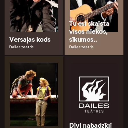
Tu esi skaista
visos niekos,
Versaļas kods
sīkumos..
Dailes teātris
Dailes teātris
Divi nabadzīgi