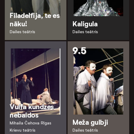
Filadelfija, te es
nāku!
Kaligula
Dailes teātris
Dailes teātris
9.5
Vulfa kundzes
nebaidos
Meža gulbji
Mihaila Čehova Rīgas
Krievu teātris
Dailes teātris