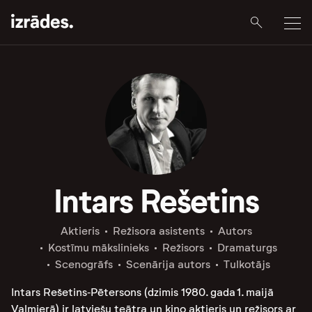
Intars Rešetins
Aktieris
Režisora asistents
Autors
Kostīmu mākslinieks
Režisors
Dramaturgs
Scenogrāfs
Scenārija autors
Tulkotājs
Intars Rešetins‑Pētersons (dzimis 1980. gada 1. maijā
Valmierā) ir latviešu teātra un kino aktieris un režisors ar