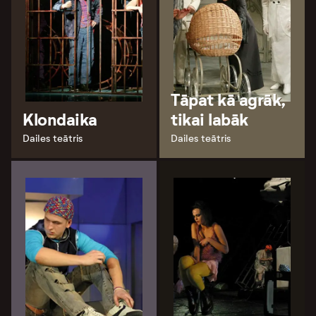
Tāpat kā agrāk,
Klondaika
tikai labāk
Dailes teātris
Dailes teātris