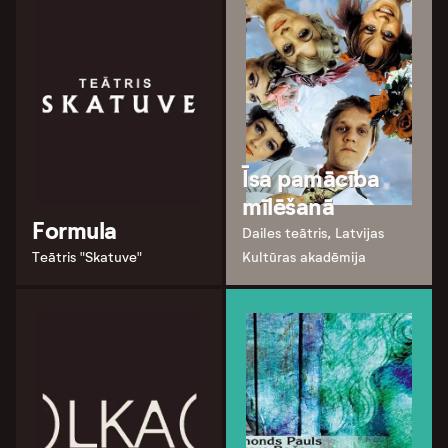
Īsa pamācība
mīlēšanā
Formula
Dailes teātris, Latvijas
Teātris "Skatuve"
Kultūras akadēmija