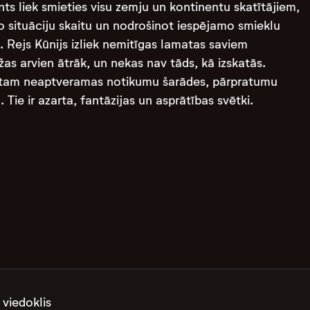
s liek smieties visu zemju un kontinentu skatītājiem,
 situāciju skaitu un nodrošinot iespējamo smieklu
 Rejs Kūnijs izliek nemitīgas lamatas saviem
as arvien ātrāk, un nekas nav tāds, kā izskatās.
prātam neaptveramas notikumu šarādes, pārpratumu
 Tie ir azarta, fantāzijas un asprātības svētki.
 viedoklis