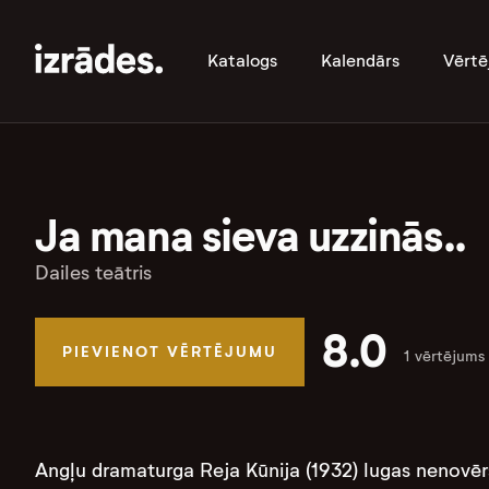
Katalogs
Kalendārs
Vērtē
Ja mana sieva uzzinās..
Dailes teātris
8.0
PIEVIENOT VĒRTĒJUMU
1 vērtējums
Angļu dramaturga Reja Kūnija (1932) lugas nenovērš