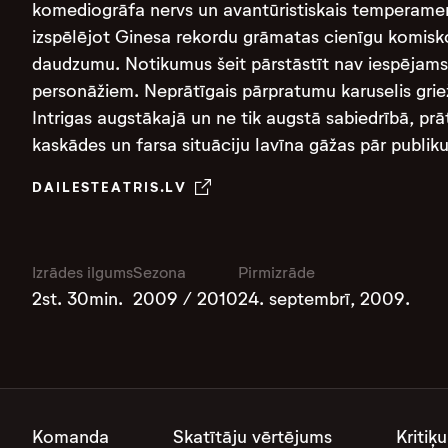
komediogrāfa nervs un avantūristiskais temperament
izspēlējot Ginesa rekordu grāmatas cienīgu komisko
daudzumu. Notikumus šeit pārstāstīt nav iespējams.
personāžiem. Neprātīgais pārpratumu karuselis griež
Intrigas augstākajā un ne tik augstā sabiedrībā, 
kaskādes un farsa situāciju lavīna gāžas pār publiku.
DAILESTEATRIS.LV
Izrādes ilgums
Sezona
Pirmizrāde
2st. 30min.
2009 / 2010
24. septembrī, 2009.
Komanda
Skatītāju vērtējums
Kritiķu