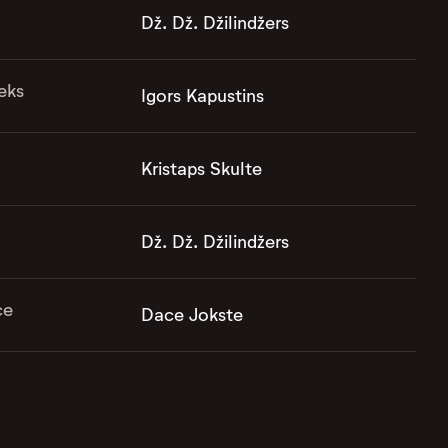
Dž. Dž. Džilindžers
eks
Igors Kapustins
Kristaps Skulte
Dž. Dž. Džilindžers
ce
Dace Jokste