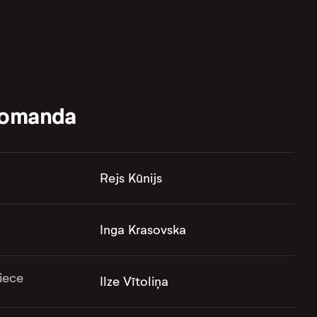
komanda
Rejs Kūnijs
Inga Krasovska
iece
Ilze Vītoliņa