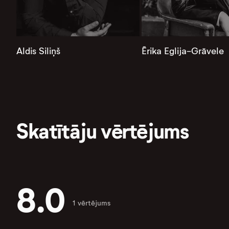
Aldis Siliņš
Ērika Eglija-Grāvele
Skatītāju vērtējums
8.0
1 vērtējums