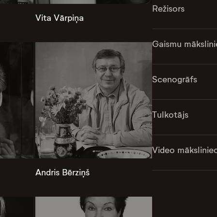
Režisors
Vita Vārpiņa
Gaismu mākslini
Scenogrāfs
Tulkotājs
Video mākslinie
Andris Bērziņš