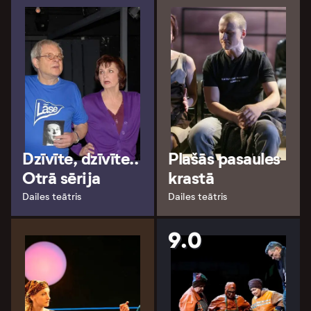
Dzīvīte, dzīvīte..
Plašās pasaules
Otrā sērija
krastā
Dailes teātris
Dailes teātris
9.0