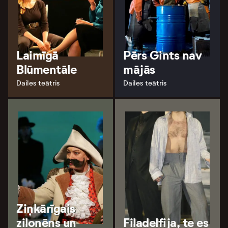
Laimīgā
Pērs Gints nav
Blūmentāle
mājās
Dailes teātris
Dailes teātris
Ziņkārīgais
zilonēns un
Filadelfija, te es