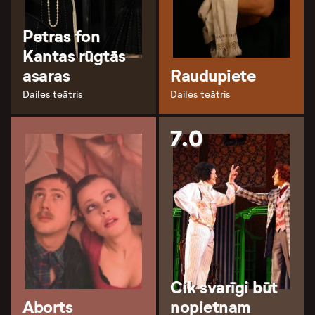
Petras fon
Kantas rūgtās
asaras
Raudupiete
Dailes teātris
Dailes teātris
7.0
Cik svarīgi būt
Aborts
nopietnam