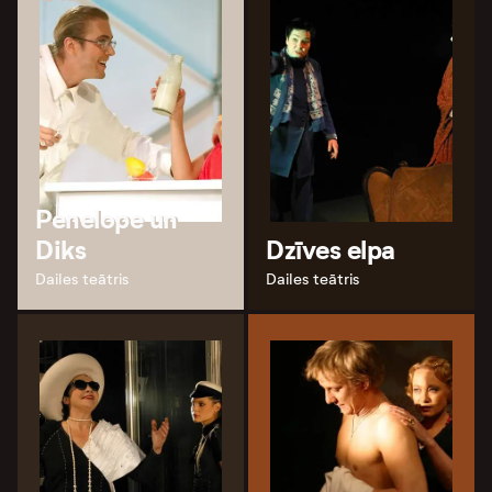
Penelope un
Diks
Dzīves elpa
Dailes teātris
Dailes teātris