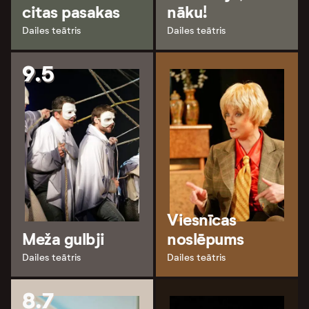
citas pasakas
nāku!
Dailes teātris
Dailes teātris
9.5
Viesnīcas
Meža gulbji
noslēpums
Dailes teātris
Dailes teātris
8.7