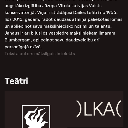
augstāko izglītību Jāzepa Vītola Latvijas Valsts
konservatorijā. Viņa ir strādājusi Dailes teātrī no 1966.
līdz 2015. gadam, radot daudzas atmiņā paliekošas lomas
un apliecinot savu māksliniecisko nozīmi un talantu.
Janaus ir arī bijusi dzīvesbiedre māksliniekam Ilmāram
Blumbergam, apliecinot savu daudzveidību arī
personīgajā dzīvē.
Teksta autors mākslīgais intelekts
Teātri