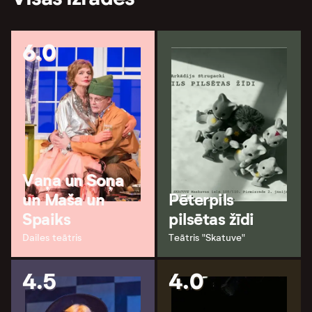
6.0
Vaņa un Soņa
un Maša un
Pēterpils
Spaiks
pilsētas žīdi
Dailes teātris
Teātris "Skatuve"
4.5
4.0