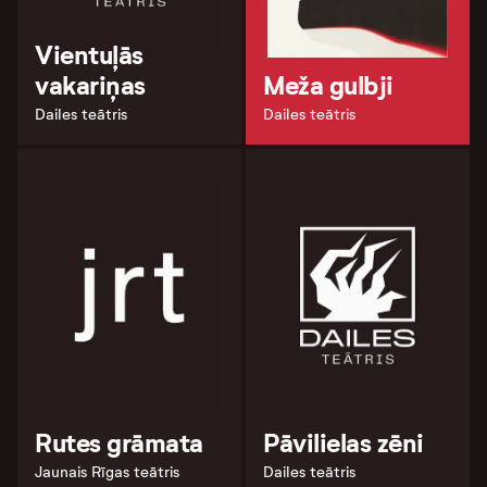
Vientuļās
vakariņas
Meža gulbji
Dailes teātris
Dailes teātris
Rutes grāmata
Pāvilielas zēni
Jaunais Rīgas teātris
Dailes teātris