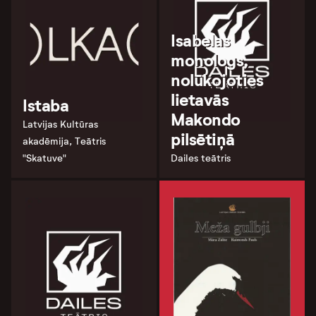
Isabelas
monologs,
nolūkojoties
lietavās
Istaba
Makondo
Latvijas Kultūras
pilsētiņā
akadēmija, Teātris
"Skatuve"
Dailes teātris