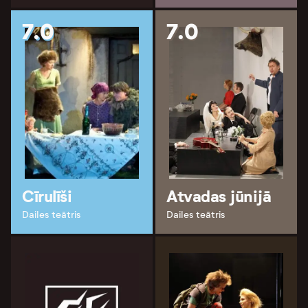
7.0
7.0
Cīrulīši
Atvadas jūnijā
Dailes teātris
Dailes teātris