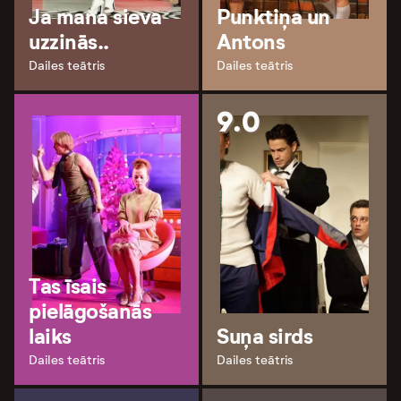
Ja mana sieva
Punktiņa un
uzzinās..
Antons
Dailes teātris
Dailes teātris
9.0
Tas īsais
pielāgošanās
laiks
Suņa sirds
Dailes teātris
Dailes teātris