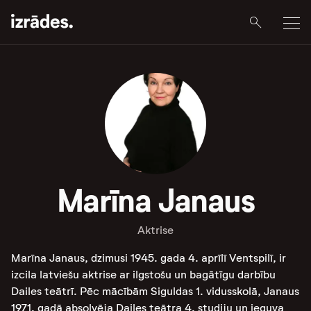
Marīna Janaus
Aktrise
Marīna Janaus, dzimusi 1945. gada 4. aprīlī Ventspilī, ir
izcila latviešu aktrise ar ilgstošu un bagātīgu darbību
Dailes teātrī. Pēc mācībām Siguldas 1. vidusskolā, Janaus
1971. gadā absolvēja Dailes teātra 4. studiju un ieguva