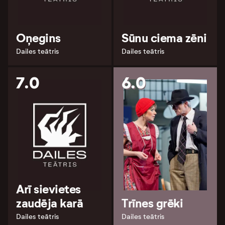
Oņegins
Sūnu ciema zēni
Dailes teātris
Dailes teātris
7.0
6.0
Arī sievietes
zaudēja karā
Trīnes grēki
Dailes teātris
Dailes teātris