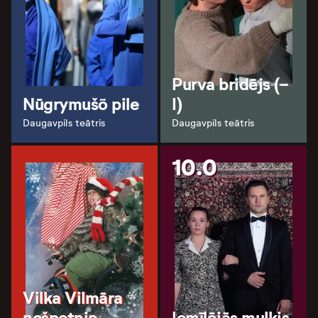
Purva bridējs (-
Nūgrymušõ pile
I)
Daugavpils teātris
Daugavpils teātris
10.0
Vilka Vilmāra
nešpetnie
Iemīlējās muļķis