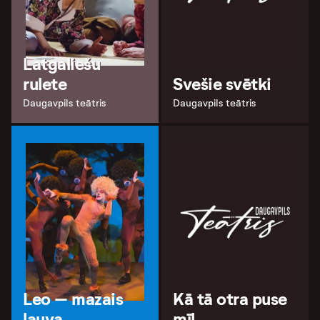
Latgaliešu
rulete
Svešie svētki
Daugavpils teātris
Daugavpils teātris
Leo – mazais
Kā tā otra puse
lauva
mīl