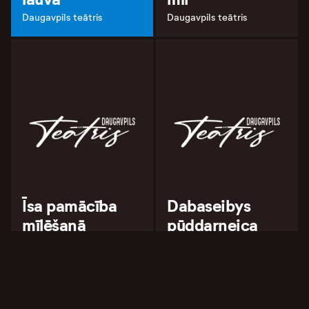
Daugavpils teātris
Daugavpils teātris
Īsa pamācība
Dabaseibys
mīlēšanā
pūddarneica
Daugavpils teātris
Daugavpils teātris