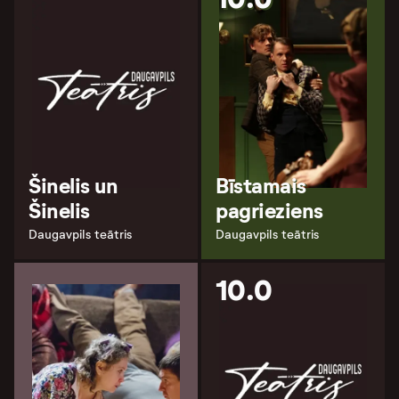
Šinelis un
Bīstamais
Šinelis
pagrieziens
Daugavpils teātris
Daugavpils teātris
10.0