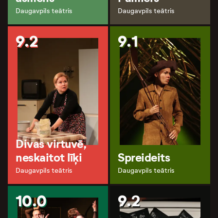
Daugavpils teātris
Daugavpils teātris
9.2
9.1
Divas virtuvē,
neskaitot līķi
Spreideits
Daugavpils teātris
Daugavpils teātris
10.0
9.2