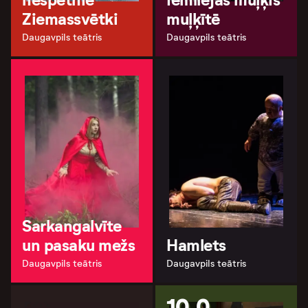
Ziemassvētki
muļķītē
Daugavpils teātris
Daugavpils teātris
Sarkangalvīte
un pasaku mežs
Hamlets
Daugavpils teātris
Daugavpils teātris
10.0