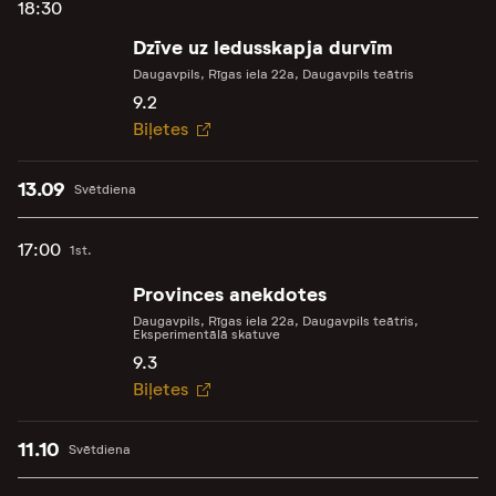
18:30
Dzīve uz ledusskapja durvīm
Daugavpils, Rīgas iela 22a, Daugavpils teātris
9.2
Biļetes
13.09
Svētdiena
17:00
1st.
Provinces anekdotes
Daugavpils, Rīgas iela 22a, Daugavpils teātris,
Eksperimentālā skatuve
9.3
Biļetes
11.10
Svētdiena