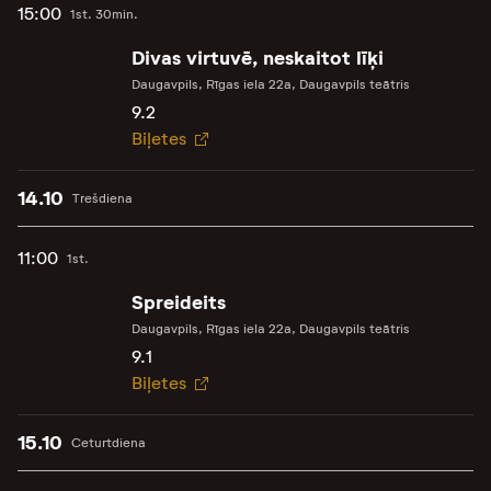
15:00
1st. 30min.
Divas virtuvē, neskaitot līķi
Daugavpils, Rīgas iela 22a, Daugavpils teātris
9.2
Biļetes
14.10
Trešdiena
11:00
1st.
Spreideits
Daugavpils, Rīgas iela 22a, Daugavpils teātris
9.1
Biļetes
15.10
Ceturtdiena