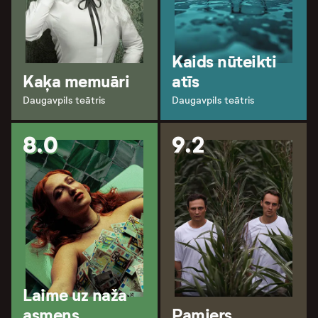
Kaids nūteikti
Kaķa memuāri
atīs
Daugavpils teātris
Daugavpils teātris
8.0
9.2
Laime uz naža
asmens
Pamiers