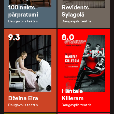
100 nakts
Revidents
pārpratumi
Sylagolā
Daugavpils teātris
Daugavpils teātris
9.3
8.0
Hantele
Džeina Eira
Killeram
Daugavpils teātris
Daugavpils teātris