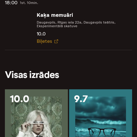
18:00
1st. 10min.
Kaķa memuāri
Daugavpils, Rīgas iela 22a, Daugavpils teātris,
Eksperimentālā skatuve
10.0
Biļetes
Visas izrādes
10.0
9.7