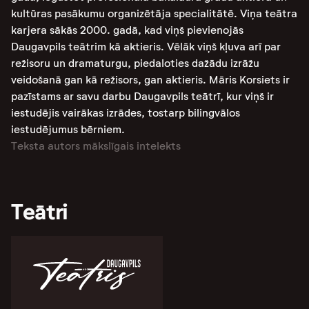
kultūras pasākumu organizētāja specialitātē. Viņa teātra
karjera sākās 2000. gadā, kad viņš pievienojās
Daugavpils teātrim kā aktieris. Vēlāk viņš kļuva arī par
režisoru un dramaturgu, piedaloties dažādu izrāžu
veidošanā gan kā režisors, gan aktieris. Māris Korsiets ir
pazīstams ar savu darbu Daugavpils teātrī, kur viņš ir
iestudējis vairākas izrādes, tostarp bilingvālos
iestudējumus bērniem​.
Teksta autors mākslīgais intelekts
Teātri