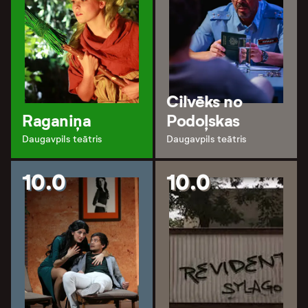
Cilvēks no
Raganiņa
Podoļskas
Daugavpils teātris
Daugavpils teātris
10.0
10.0