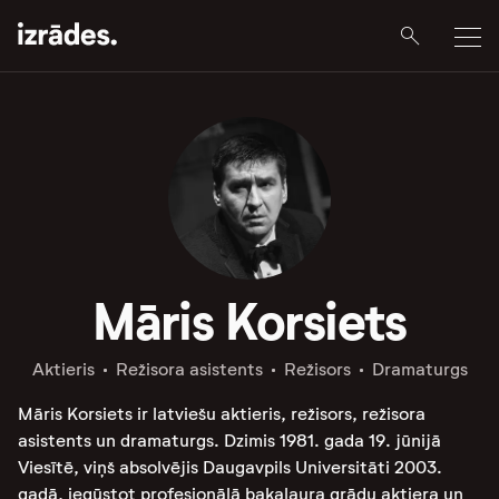
Māris Korsiets
Aktieris
Režisora asistents
Režisors
Dramaturgs
Māris Korsiets ir latviešu aktieris, režisors, režisora
asistents un dramaturgs. Dzimis 1981. gada 19. jūnijā
Viesītē, viņš absolvējis Daugavpils Universitāti 2003.
gadā, iegūstot profesionālā bakalaura grādu aktiera un