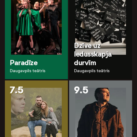
Dzīve uz
ledusskapja
Paradīze
durvīm
Daugavpils teātris
Daugavpils teātris
7.5
9.5