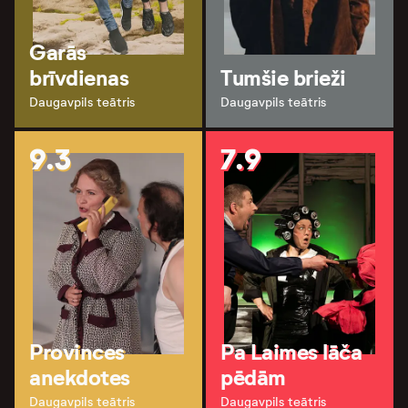
Garās
brīvdienas
Tumšie brieži
Daugavpils teātris
Daugavpils teātris
9.3
7.9
Provinces
Pa Laimes lāča
anekdotes
pēdām
Daugavpils teātris
Daugavpils teātris