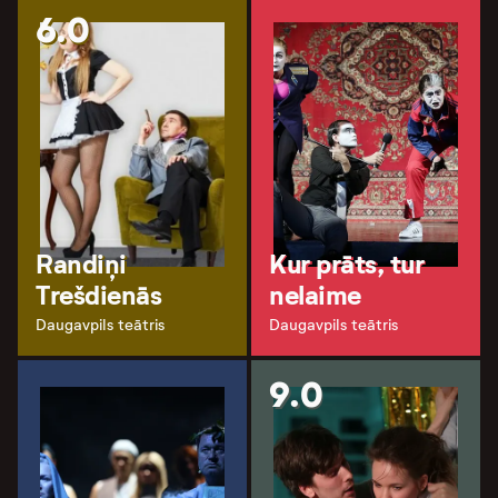
6.0
Randiņi
Kur prāts, tur
Trešdienās
nelaime
Daugavpils teātris
Daugavpils teātris
9.0