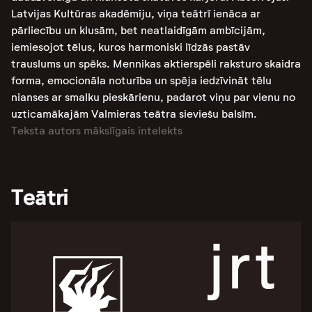
Latvijas Kultūras akadēmiju, viņa teātrī ienāca ar
pārliecību un klusām, bet neatlaidīgām ambīcijām,
iemiesojot tēlus, kuros harmoniski līdzās pastāv
trauslums un spēks. Mennikas aktierspēli raksturo skaidra
forma, emocionāla noturība un spēja iedzīvināt tēlu
nianses ar smalku pieskārienu, padarot viņu par vienu no
uzticamākajām Valmieras teātra sieviešu balsīm.
Teksta autors mākslīgais intelekts
Teātri