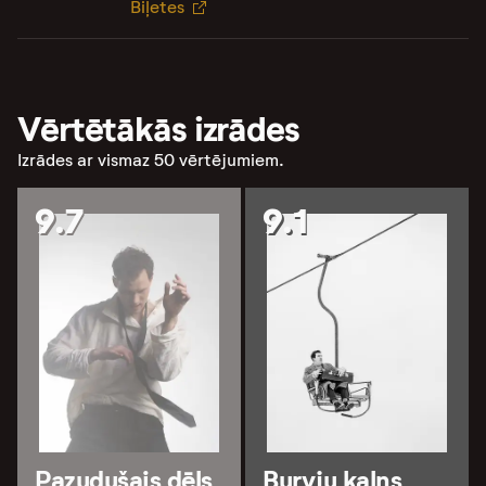
Biļetes
Vērtētākās izrādes
Izrādes ar vismaz 50 vērtējumiem.
9.7
9.1
Pazudušais dēls
Burvju kalns