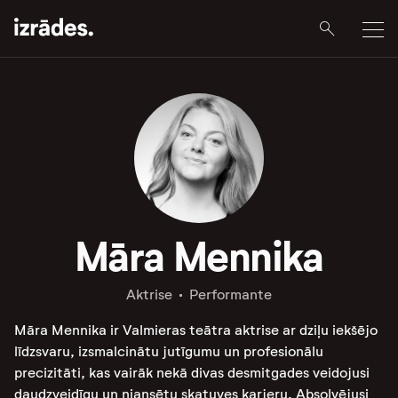
Māra Mennika
Aktrise
Performante
Māra Mennika ir Valmieras teātra aktrise ar dziļu iekšējo
līdzsvaru, izsmalcinātu jutīgumu un profesionālu
precizitāti, kas vairāk nekā divas desmitgades veidojusi
daudzveidīgu un niansētu skatuves karjeru. Absolvējusi