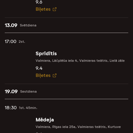
9.6
Biļetes
13.09
Svētdiena
17:00
2st.
Sprīdītis
Valmiera, Lāčplēša iela 4, Valmieras teātris, Lielā zāle
9.4
Biļetes
19.09
Sestdiena
18:30
1st. 45min.
Mēdeja
Valmiera, Rīgas iela 25a, Valmieras teātris, Kurtuve