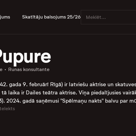
jums
Skatītāju balsojums 25/26
Pupure
te
Runas konsultante
942. gada 9. februārī Rīgā) ir latviešu aktrise un skatu
 tā laika ir Dailes teātra aktrise. Viņa piedalījusies vair
1973). 2024. gadā saņēmusi "Spēlmaņu nakts" balvu par m
telekts