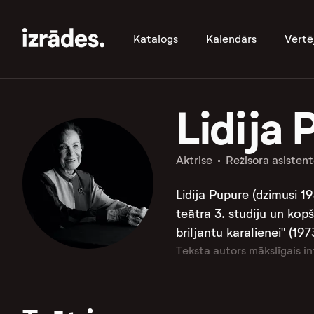
Katalogs
Kalendārs
Vērtē
Lidija 
Aktrise
Režisora asisten
Lidija Pupure (dzimusi 1
teātra 3. studiju un kopš
briljantu karalienei" (
Teksta autors mākslīgais in