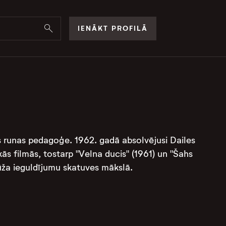
IENĀKT PROFILĀ
ves runas pedagoģe. 1962. gadā absolvējusi Dailes
ākās filmās, tostarp "Velna ducis" (1961) un "Šahs
ūža ieguldījumu skatuves mākslā.