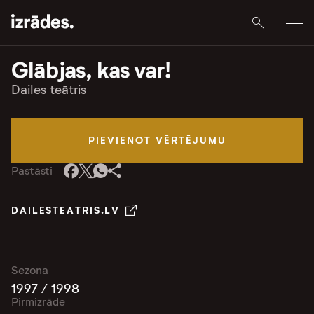
Glābjas, kas var!
Dailes teātris
PIEVIENOT VĒRTĒJUMU
Pastāsti
DAILESTEATRIS.LV
Sezona
1997 / 1998
Pirmizrāde