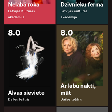
Nelabā roka
Dzīvnieku ferma
Latvijas Kultūras
Latvijas Kultūras
akadēmija
akadēmija
8.0
8.0
Ar labu nakti,
Alvas sieviete
māt
Dailes teātris
Dailes teātris