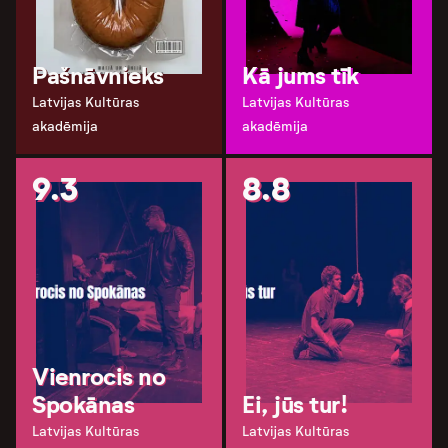
Pašnāvnieks
Kā jums tīk
Latvijas Kultūras
Latvijas Kultūras
akadēmija
akadēmija
9.3
8.8
Vienrocis no
Spokānas
Ei, jūs tur!
Latvijas Kultūras
Latvijas Kultūras