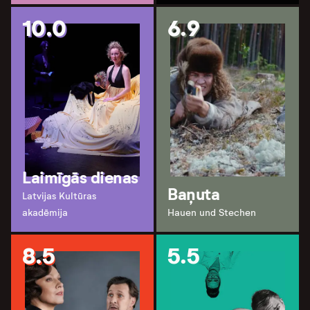
10.0
6.9
Laimīgās dienas
Baņuta
Latvijas Kultūras
akadēmija
Hauen und Stechen
8.5
5.5