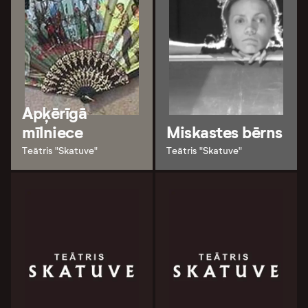
Apķērīgā
mīlniece
Miskastes bērns
Teātris "Skatuve"
Teātris "Skatuve"