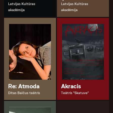
Latvijas Kultūras
Latvijas Kultūras
akadēmija
akadēmija
Re: Atmoda
Akracis
Ditas Balčus teātris
Teātris "Skatuve"