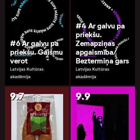
#4 Ar galvu pa
priekšu.
#6 Ar galvu pa
Zemapziņas
priekšu. Gaismu
apgaismība/
verot
Beztermiņa gars
Latvijas Kultūras
Latvijas Kultūras
akadēmija
akadēmija
9.7
9.9