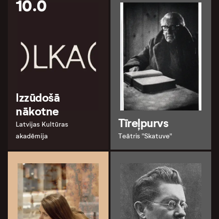
10.0
Izzūdošā
nākotne
Tīreļpurvs
Latvijas Kultūras
akadēmija
Teātris "Skatuve"