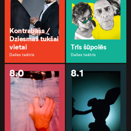
Kontrabass /
Dziesmas tukšai
vietai
Trīs šūpolēs
Dailes teātris
Dailes teātris
8.0
8.1