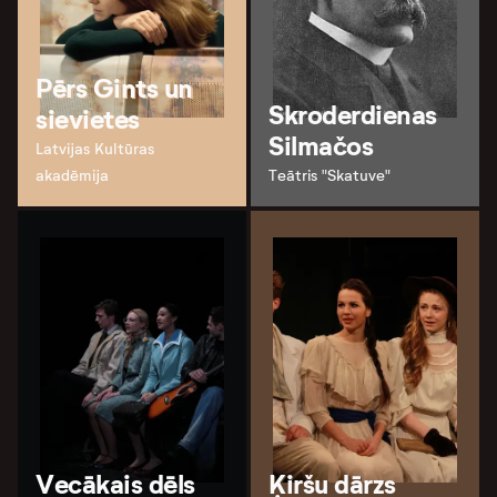
Pērs Gints un
Skroderdienas
sievietes
Silmačos
Latvijas Kultūras
akadēmija
Teātris "Skatuve"
Vecākais dēls
Ķiršu dārzs