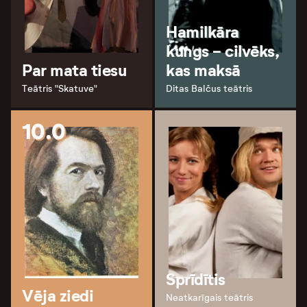
Hamilkāra
kungs - cilvēks,
Par mata tiesu
kas maksā
Teātris "Skatuve"
Ditas Balčus teātris
10.0
Sprīdītis
Vēja ziedi
Neatkarīgais teātris