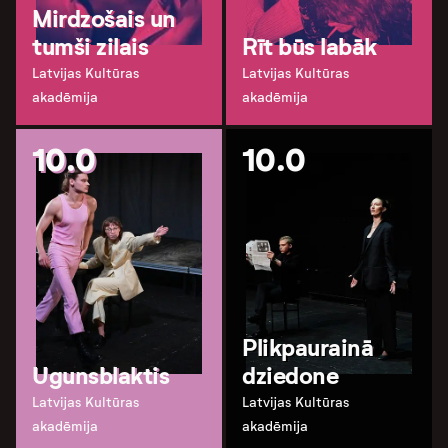
Mirdzošais un
tumši zilais
Rīt būs labāk
Latvijas Kultūras
Latvijas Kultūras
akadēmija
akadēmija
10.0
10.0
Plikpaurainā
Ugunsblaktis
dziedone
Latvijas Kultūras
Latvijas Kultūras
akadēmija
akadēmija