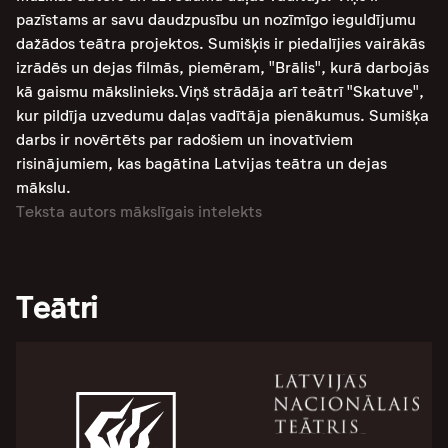
pazīstams ar savu daudzpusību un nozīmīgo ieguldījumu
dažādos teātra projektos. Sumišķis ir piedalījies vairākās
izrādēs un dejas filmās, piemēram, "Brālis", kurā darbojās
kā gaismu mākslinieks​.Viņš strādāja arī teātrī "Skatuve",
kur pildīja uzvedumu daļas vadītāja pienākumus​​. Sumišķa
darbs ir novērtēts par radošiem un inovatīviem
risinājumiem, kas bagātina Latvijas teātra un dejas
mākslu.
Teksta autors mākslīgais intelekts
Teātri