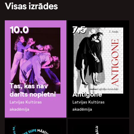
Visas izrādes
10.0
7.5
Tas, kas nav
darīts nopietni
Antigone
Latvijas Kultūras
Latvijas Kultūras
akadēmija
akadēmija