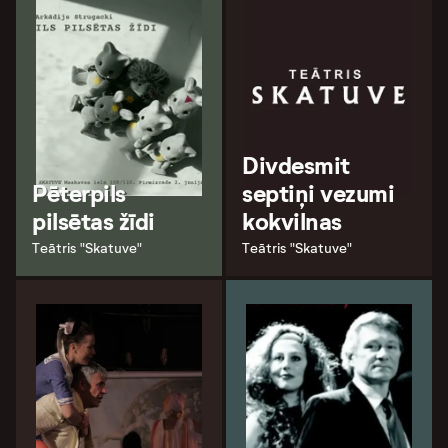
Divdesmit
Pēterpils
septiņi vezumi
pilsētas žīdi
kokvilnas
Teātris "Skatuve"
Teātris "Skatuve"