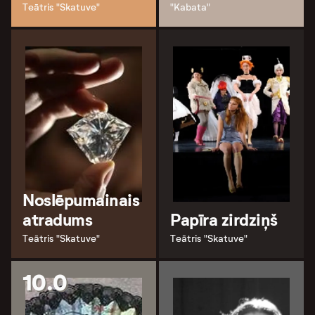
Teātris "Skatuve"
"Kabata"
Noslēpumainais
atradums
Papīra zirdziņš
Teātris "Skatuve"
Teātris "Skatuve"
10.0