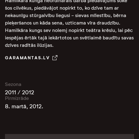
Hamilkāra kunga neordinārais darba piedāvājums šokē
šos cilvēkus, piedāvājot nopirkt to, ko dzīve tam ar
nekaunīgu stūrgalvību liegusi - sievas mīlestību, bērna
pieķeršanos un kāda sena, uzticama vīra draudzību.
Hamilkāra kungs sev nolemj nopirkt teātra krēslu, lai pēc
iespējas ērtāk tajā iekārtotos un svētlaimē baudītu savas
dzīves radītās ilūzijas.
GARAMANTAS.LV
Sezona
2011 / 2012
Pirmizrāde
8. martā, 2012.