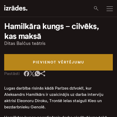
Hamilkāra kungs - cilvēks,
kas maksā
Ditas Balčus teātris
PIEVIENOT VĒRTĒJUMU
Pastāsti
Lugas darbība risinās kādā Parīzes dzīvoklī, kur
Aleksandrs Hamilkārs ir uzaicinājis uz darba interviju
aktrisi Eleonoru Diroku, Tronšē ielas staiguli Kleo un
bezdarbnieku Genolē.