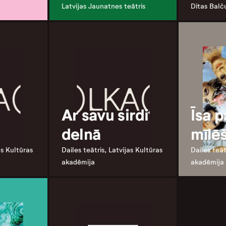
Latvijas Jaunatnes teātris
Ditas Balču
Ar savu sirdi
Īsa 
delnā
mīlē
as Kultūras
Dailes teātris, Latvijas Kultūras
Dailes teāt
akadēmija
akadēmija