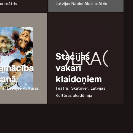
s teātris
Latvijas Nacionālais teātris
Stacijas
pamācība
vakari
šanā
klaidoņiem
ris, Latvijas Kultūras
Teātris "Skatuve", Latvijas
Kultūras akadēmija