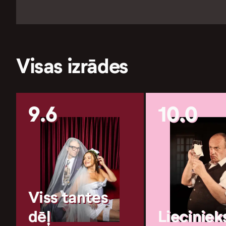
Visas izrādes
9.6
10.0
Viss tantes
dēļ
Lieciniek