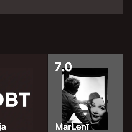
7.0
ja
MarLenī