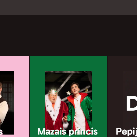
s
Mazais princis
Pepi