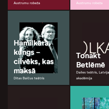
Austrumu robeža
Austrumu robeža
Hamilkāra
kungs -
Tonakt
cilvēks, kas
Betlēmē
maksā
Dailes teātris, Latvij
Ditas Balčus teātris
akadēmija