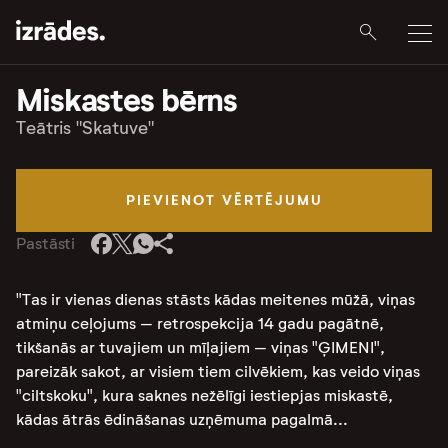
Miskastes bērns
Teātris "Skatuve"
PIEVIENOT VĒRTĒJUMU
Pastāsti
"Tas ir vienas dienas stāsts kādas meitenes mūžā, viņas
atmiņu ceļojums
–
retrospekcija 14 gadu pagātnē,
tikšanās ar tuvajiem un mīļajiem
–
viņas "ĢIMENI",
pareizāk sakot, ar visiem tiem cilvēkiem, kas veido viņas
"ciltskoku", kura saknes nežēlīgi iestiepjas miskastē,
kādas ātrās ēdināšanas uzņēmuma pagalmā...