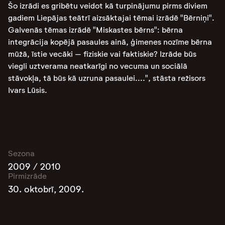
Šo izrādi es gribētu veidot kā turpinājumu pirms diviem
gadiem Liepājas teātrī aizsāktajai tēmai izrādē "Bērniņi".
Galvenās tēmas izrādē "Miskastes bērns": bērna
integrācija kopējā pasaules ainā, ģimenes nozīme bērna
mūžā, īstie vecāki
–
fiziskie vai faktiskie?
Izrāde būs
viegli uztverama neatkarīgi no vecuma un sociālā
stāvokļa, tā būs kā uzruna pasaulei....", stāsta režisors
Ivars Lūsis.
Sezona
2009 / 2010
Pirmizrāde
30. oktobrī, 2009.