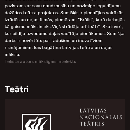
pazīstams ar savu daudzpusību un nozīmīgo ieguldījumu
dažādos teātra projektos. Sumišķis ir piedalījies vairākās
izrādēs un dejas filmās, piemēram, "Brālis", kurā darbojās
kā gaismu mākslinieks​.Viņš strādāja arī teātrī "Skatuve",
kur pildīja uzvedumu daļas vadītāja pienākumus​​. Sumišķa
darbs ir novērtēts par radošiem un inovatīviem
risinājumiem, kas bagātina Latvijas teātra un dejas
mākslu.
Teksta autors mākslīgais intelekts
Teātri