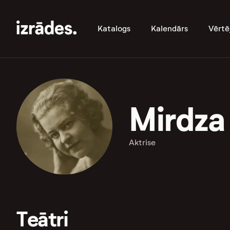
Katalogs
Kalendārs
Vērtē
Mirdza
Aktrise
Teātri