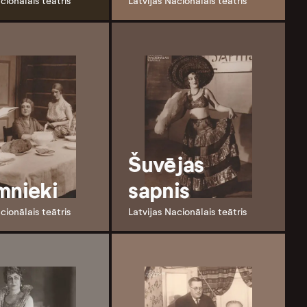
cionālais teātris
Latvijas Nacionālais teātris
Šuvējas
mnieki
sapnis
cionālais teātris
Latvijas Nacionālais teātris