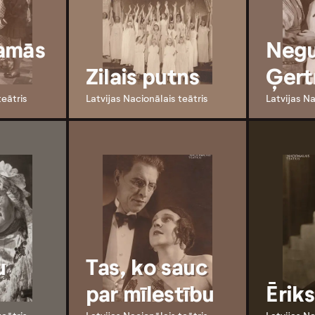
amās
Neg
Zilais putns
Ģert
teātris
Latvijas Nacionālais teātris
Latvijas Na
u
Tas, ko sauc
par mīlestību
Ērik