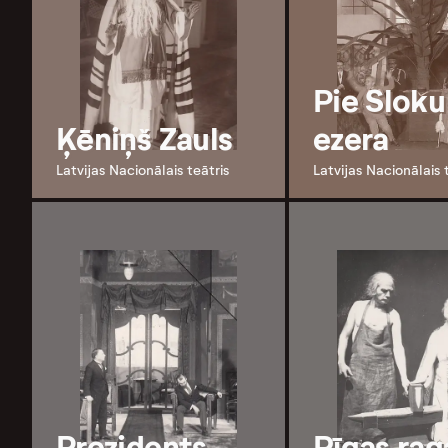
Pie Sloku
Ķēniņš Zauls
ezera
Latvijas Nacionālais teātris
Latvijas Nacionālais 
Prezidents
Rīgas ra