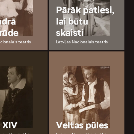
Pārāk patiesi,
udrā
lai būtu
rūde
skaisti
cionālais teātris
Latvijas Nacionālais teātris
s XIV
Veltas pūles