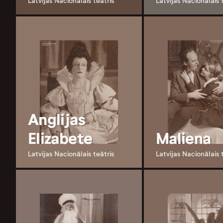
Latvijas Nacionālais teātris
Latvijas Nacionālais 
Anglijas
Elizabete
Maliena
Latvijas Nacionālais teātris
Latvijas Nacionālais 