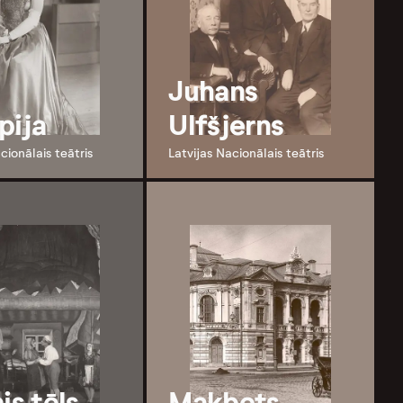
Juhans
pija
Ulfšjerns
cionālais teātris
Latvijas Nacionālais teātris
is tēls
Makbets