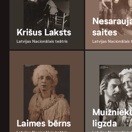
Nesarauj
Krišus Laksts
saites
Latvijas Nacionālais teātris
Latvijas Nacionālais 
Muižniek
Laimes bērns
ligzda