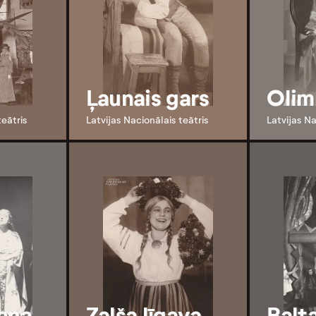
Ļaunais gars
Olim
teātris
Latvijas Nacionālais teātris
Latvijas Na
gana
Zalša līgava
Balta