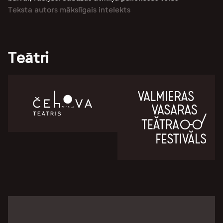
Teksta autors mākslīgais intelekts
Teātri