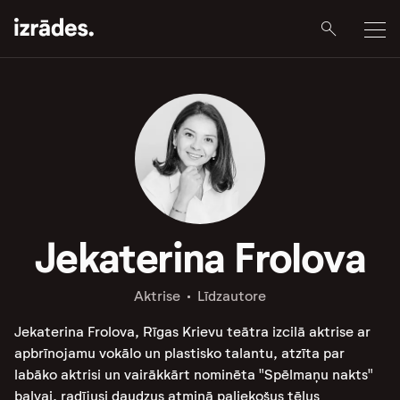
Jekaterina Frolova
Aktrise
Līdzautore
Jekaterina Frolova, Rīgas Krievu teātra izcilā aktrise ar
apbrīnojamu vokālo un plastisko talantu, atzīta par
labāko aktrisi un vairākkārt nominēta "Spēlmaņu nakts"
balvai, radījusi daudzus atmiņā paliekošus tēlus