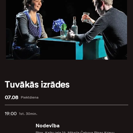
Tuvākās izrādes
07.08
Piektdiena
19:00
1st. 30min.
Nodevība
Rīga, Kaļķu iela 16, Mihaila Čehova Rīgas Krievu