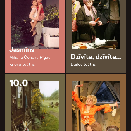
Jasmīns
Dzīvīte, dzīvīte...
Mihaila Čehova Rīgas
Krievu teātris
Dailes teātris
10.0