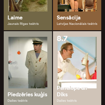
Laime
Sensācija
Jaunais Rīgas teātris
Latvijas Nacionālais teātris
8.7
Penelope un
Piedzēries kuģis
Diks
Dailes teātris
Dailes teātris