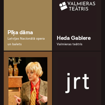
Pīķa dāma
Heda Gablere
Latvijas Nacionālā opera
un balets
Valmieras teātris