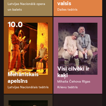
valsis
Latvijas Nacionālā opera
un balets
Dailes teātris
10.0
Visi cilvēki ir
Mehāniskais
kaķi
apelsīns
Mihaila Čehova Rīgas
Latvijas Nacionālais teātris
Krievu teātris