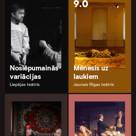
9.0
Noslēpumainās
Mēnesis uz
variācijas
laukiem
Liepājas teātris
Jaunais Rīgas teātris