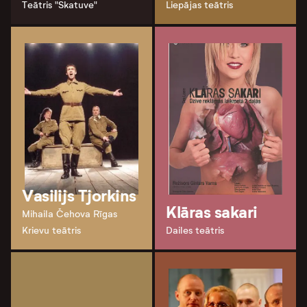
Teātris "Skatuve"
Liepājas teātris
Vasilijs Tjorkins
Klāras sakari
Mihaila Čehova Rīgas
Krievu teātris
Dailes teātris