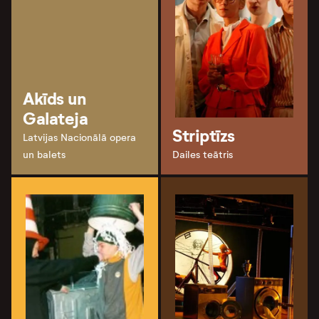
Akīds un
Galateja
Striptīzs
Latvijas Nacionālā opera
un balets
Dailes teātris