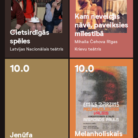
Kam neveicas
nāvē, paveiksies
Cietsirdīgās
mīlestībā
spēles
Mihaila Čehova Rīgas
Latvijas Nacionālais teātris
Krievu teātris
10.0
10.0
Melanholiskais
Jenūfa