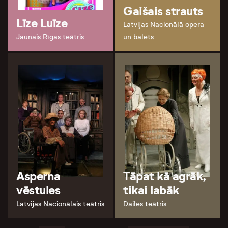
Gaišais strauts
Līze Luīze
Latvijas Nacionālā opera
Jaunais Rīgas teātris
un balets
Asperna
Tāpat kā agrāk,
vēstules
tikai labāk
Latvijas Nacionālais teātris
Dailes teātris