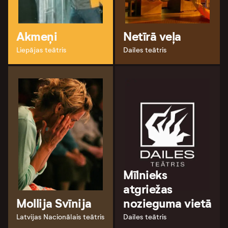
Akmeņi
Netīrā veļa
Liepājas teātris
Dailes teātris
Mīlnieks
atgriežas
Mollija Svīnija
nozieguma vietā
Latvijas Nacionālais teātris
Dailes teātris