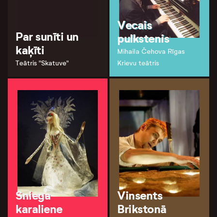
Vecais
Par sunīti un
pulkstenis
kaķīti
Mihaila Čehova Rīgas
Teātris "Skatuve"
Krievu teātris
Sniega
Vinsents
karaliene
Brikstonā