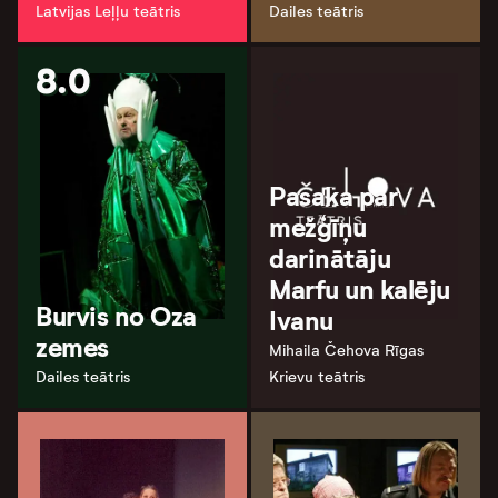
Latvijas Leļļu teātris
Dailes teātris
8.0
Pasaka par
mežģīņu
darinātāju
Marfu un kalēju
Burvis no Oza
Ivanu
zemes
Mihaila Čehova Rīgas
Dailes teātris
Krievu teātris