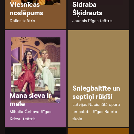
Viesnīcas
Sidraba
noslēpums
Šķidrauts
Dailes teātris
Jaunais Rīgas teātris
Sniegbaltīte un
Mana sieva ir
septiņi rūķīši
mele
Latvijas Nacionālā opera
Mihaila Čehova Rīgas
un balets, Rīgas Baleta
Krievu teātris
skola