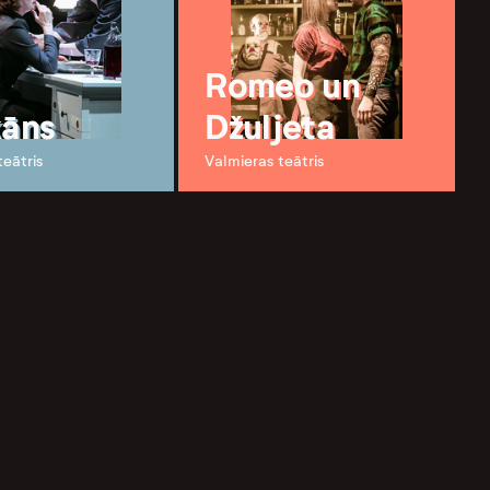
Romeo un
kāns
Džuljeta
teātris
Valmieras teātris