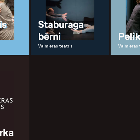
is
Staburaga
bērni
Peli
Valmieras teātris
Valmieras 
rka