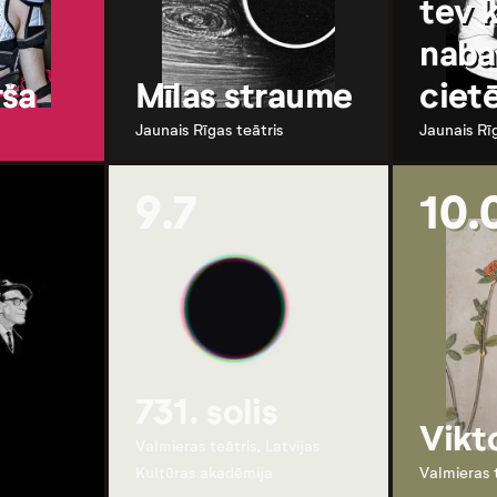
tev k
naba
rša
Mīlas straume
cietē
Jaunais Rīgas teātris
Jaunais Rī
9.7
10.
731. solis
Vikto
Valmieras teātris, Latvijas
Kultūras akadēmija
Valmieras 