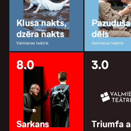
Klusa nakts,
Pazuduša
dzēra nakts
dēls
Valmieras teātris
Valmieras teātris
8.0
3.0
Sarkans
Triumfa a