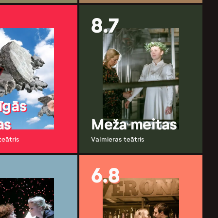
8.7
īgās
as
Meža meitas
teātris
Valmieras teātris
6.8