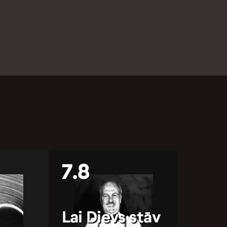
7.8
Lai Dievs stāv