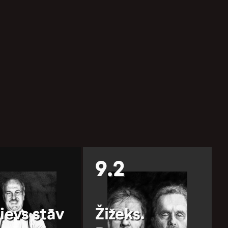
9.2
Dievs stāv
Žižeks.