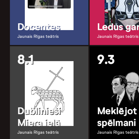
Docentes
Ledus ga
Jaunais Rīgas teātris
Jaunais Rīgas teātris
8.1
9.3
Dublinieši
Meklējot
Miera ielā
spēlmani
Jaunais Rīgas teātris
Jaunais Rīgas teātris