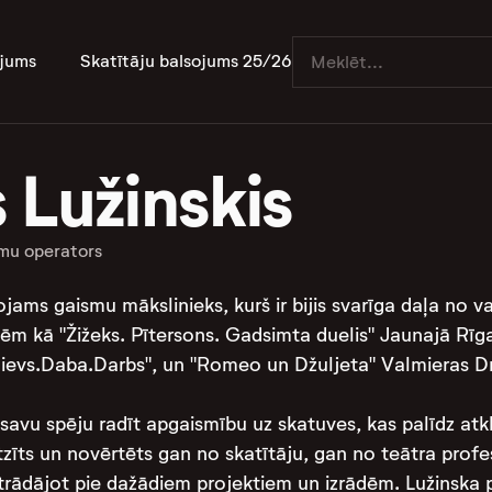
jums
Skatītāju balsojums 25/26
 Lužinskis
mu operators
ojams gaismu mākslinieks, kurš ir bijis svarīga daļa no v
ēm kā "Žižeks. Pītersons. Gadsimta duelis" Jaunajā Rīgas 
Dievs.Daba.Darbs", un "Romeo un Džuljeta" Valmieras Drā
r savu spēju radīt apgaismību uz skatuves, kas palīdz at
zīts un novērtēts gan no skatītāju, gan no teātra profesi
ādājot pie dažādiem projektiem un izrādēm​​​​. Lužinska p