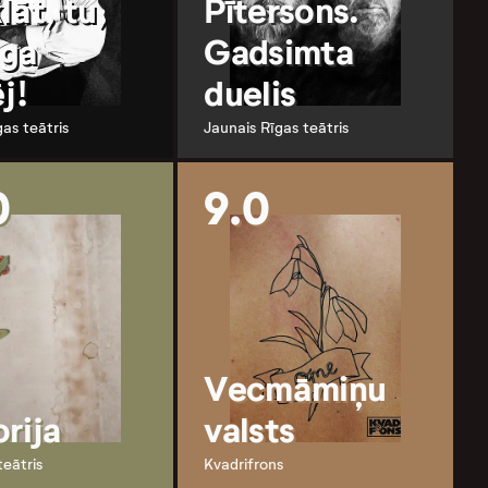
lāt, tu,
Pītersons.
ga
Gadsimta
j!
duelis
gas teātris
Jaunais Rīgas teātris
0
9.0
Vecmāmiņu
rija
valsts
teātris
Kvadrifrons