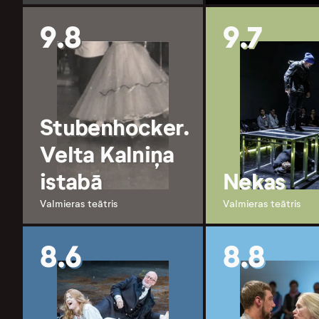
9.8
9.7
Stubenhocker.
Velta Kalniņa
istabā
Nekas
Valmieras teātris
Valmieras teātris
8.6
8.8