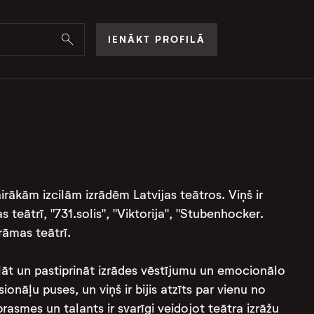
IENĀKT PROFILĀ
airākām izcilām izrādēm Latvijas teātros. Viņš ir
teātrī, "731.solis", "Viktorija", "Stubenhocker.
mas teātrī​​.
klāt un pastiprināt izrādes vēstījumu un emocionālo
onāļu puses, un viņš ir bijis atzīts par vienu no
rasmes un talants ir svarīgi veidojot teātra izrāžu