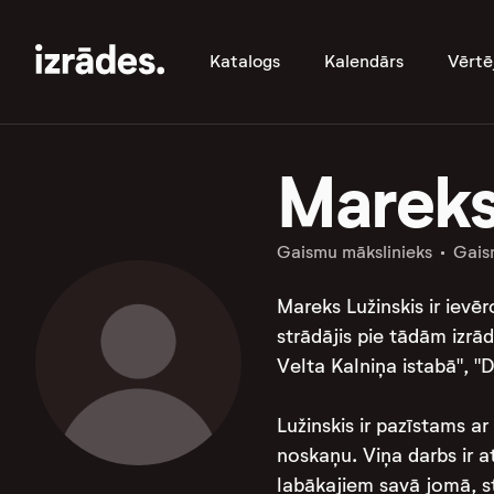
Katalogs
Kalendārs
Vērtē
Mareks
Gaismu mākslinieks
Gais
Mareks Lužinskis ir ievēr
strādājis pie tādām izrād
Velta Kalniņa istabā", "
Lužinskis ir pazīstams a
noskaņu. Viņa darbs ir at
labākajiem savā jomā, str