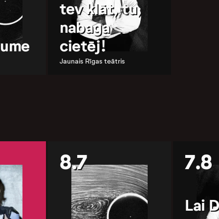
tev klāt, tu,
nabaga
raume
cietēj!
Jaunais Rīgas teātris
8.7
7.8
Lai 