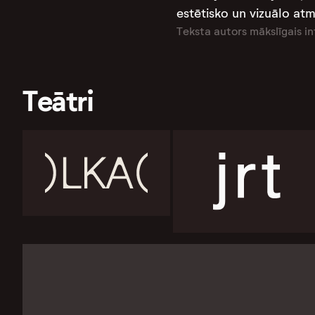
estētisko un vizuālo at
Teksta autors mākslīgais in
Teātri