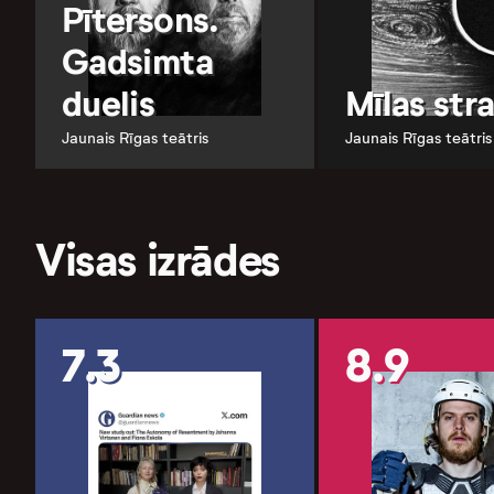
Pītersons.
Gadsimta
duelis
Mīlas st
Jaunais Rīgas teātris
Jaunais Rīgas teātris
Visas izrādes
7.3
8.9