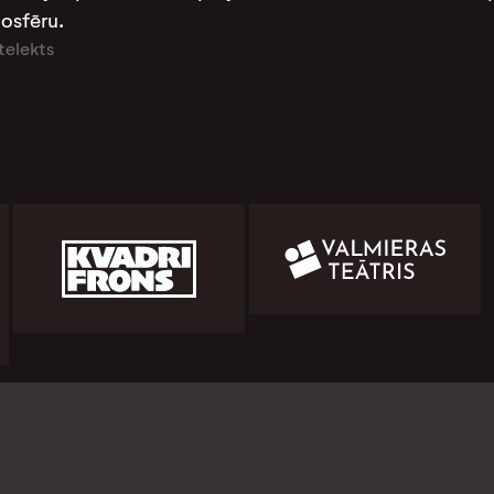
mosfēru.
telekts