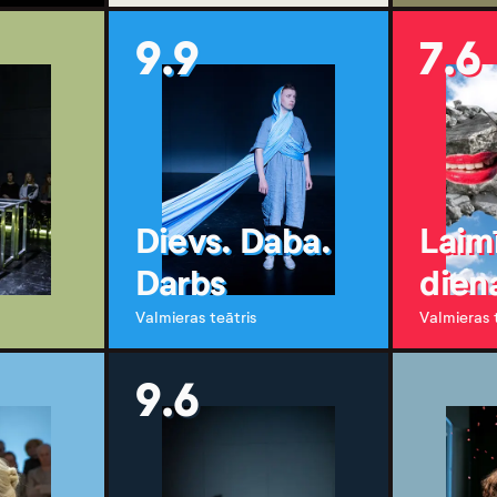
9.9
7.6
Dievs. Daba.
Laim
Darbs
dien
Valmieras teātris
Valmieras 
9.6