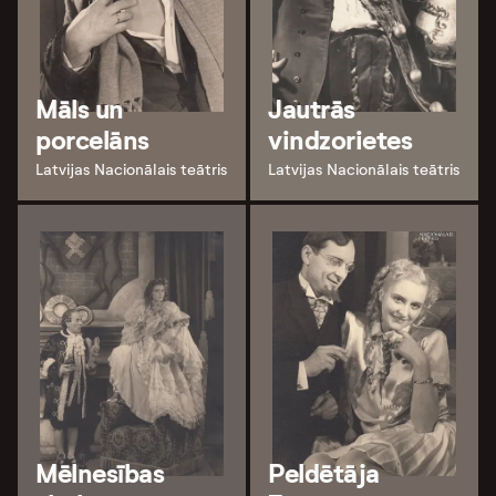
Māls un
Jautrās
porcelāns
vindzorietes
Latvijas Nacionālais teātris
Latvijas Nacionālais teātris
Mēlnesības
Peldētāja