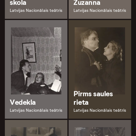
skola
Zuzanna
Latvijas Nacionālais teātris
Latvijas Nacionālais teātris
Pirms saules
Vedekla
rieta
Latvijas Nacionālais teātris
Latvijas Nacionālais teātris