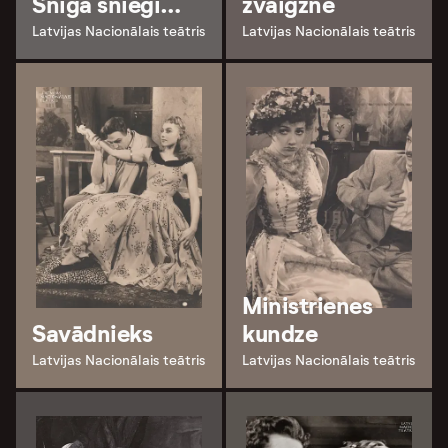
Sniga sniegi…
zvaigzne
Latvijas Nacionālais teātris
Latvijas Nacionālais teātris
Ministrienes
Savādnieks
kundze
Latvijas Nacionālais teātris
Latvijas Nacionālais teātris