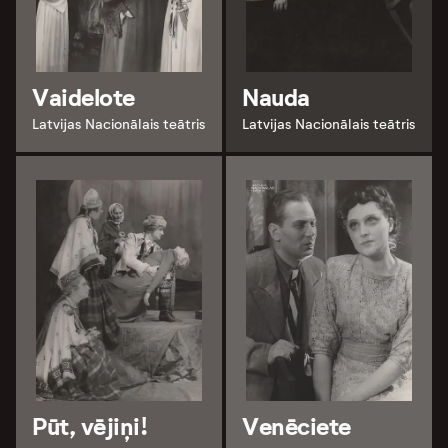
Vaidelote
Nauda
Latvijas Nacionālais teātris
Latvijas Nacionālais teātris
Pūt, vējiņi!
Venēciete