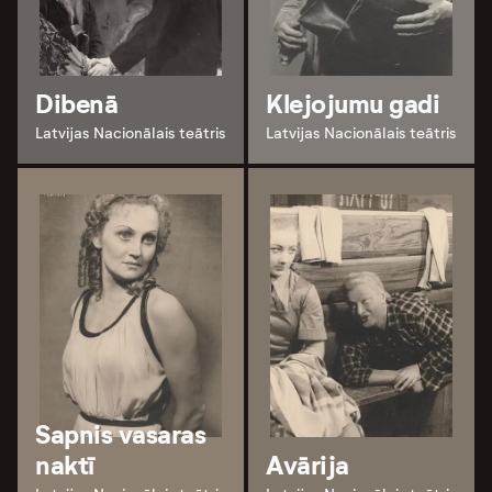
Dibenā
Klejojumu gadi
Latvijas Nacionālais teātris
Latvijas Nacionālais teātris
Sapnis vasaras
naktī
Avārija