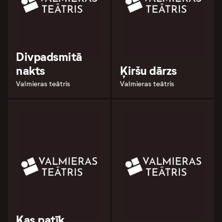
Divpadsmitā
nakts
Ķiršu dārzs
Valmieras teātris
Valmieras teātris
Kas patīk