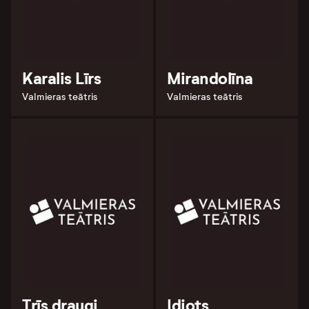
Karalis Līrs
Mirandolīna
Valmieras teātris
Valmieras teātris
Trīs draugi
Idiots