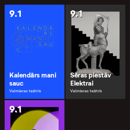
9.1
9.1
Kalendārs mani
Sēras piestāv
sauc
Elektrai
Valmieras teātris
Valmieras teātris
9.1