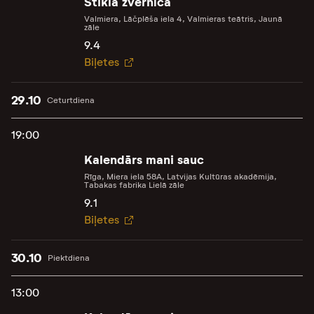
Stikla zvērnīca
Valmiera, Lāčplēša iela 4, Valmieras teātris, Jaunā
zāle
9.4
Biļetes
29.10
Ceturtdiena
19:00
Kalendārs mani sauc
Rīga, Miera iela 58A, Latvijas Kultūras akadēmija,
Tabakas fabrika Lielā zāle
9.1
Biļetes
30.10
Piektdiena
13:00