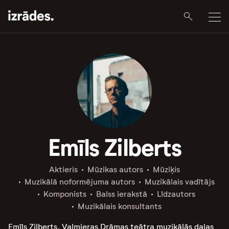
Emīls Zilberts
Aktieris
Mūzikas autors
Mūziķis
Muzikālā noformējuma autors
Muzikālais vadītājs
Komponists
Balss ierakstā
Līdzautors
Muzikālais konsultants
Emīls Zilberts, Valmieras Drāmas teātra muzikālās daļas