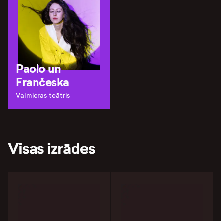
Paolo un
Frančeska
Valmieras teātris
Visas izrādes