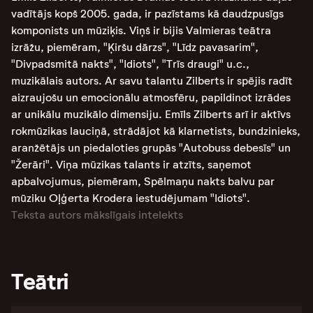
vadītājs kopš 2005. gada, ir pazīstams kā daudzpusīgs
komponists un mūziķis. Viņš ir bijis Valmieras teātra
izrāžu, piemēram, "Ķiršu dārzs", "Līdz pavasarim",
"Divpadsmitā nakts", "Idiots", "Trīs draugi" u.c.,
muzikālais autors. Ar savu talantu Zilberts ir spējis radīt
aizraujošu un emocionālu atmosfēru, papildinot izrādes
ar unikālu muzikālo dimensiju. Emīls Zilberts arī ir aktīvs
rokmūzikas lauciņā, strādājot kā klarnetists, bundzinieks,
aranžētājs un piedaloties grupās "Autobuss debesīs" un
"Žerāri". Viņa mūzikas talants ir atzīts, saņemot
apbalvojumus, piemēram, Spēlmaņu nakts balvu par
mūziku Oļģerta Krodera iestudējumam "Idiots".
Teksta autors mākslīgais intelekts
Teātri