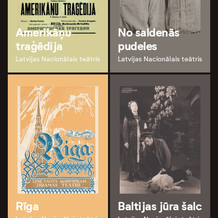
Amerikāņu
No saldenās
traģēdija
pudeles
Latvijas Nacionālais teātris
Latvijas Nacionālais teātris
Rīga
Baltijas jūra šalc