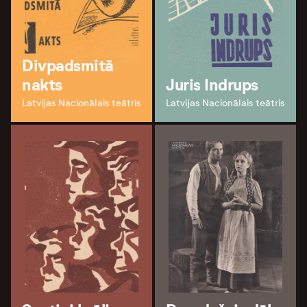
Divpadsmitā
nakts
Juris Indrups
Latvijas Nacionālais teātris
Latvijas Nacionālais teātris