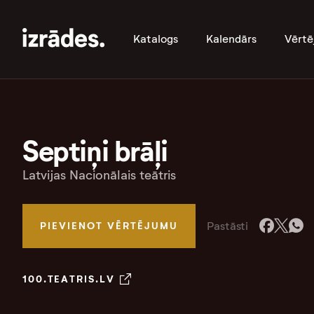
Katalogs
Kalendārs
Vērtē
Septiņi brāļi
Latvijas Nacionālais teātris
Pastāsti
PIEVIENOT VĒRTĒJUMU
100.TEATRIS.LV