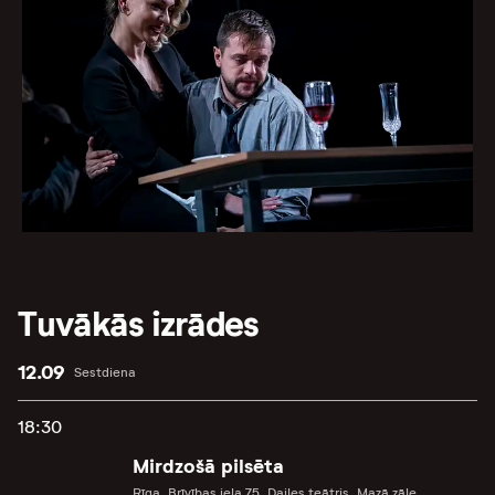
Tuvākās izrādes
12.09
Sestdiena
18:30
Mirdzošā pilsēta
Rīga, Brīvības iela 75, Dailes teātris, Mazā zāle