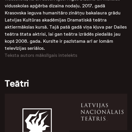
vidusskolas apģērba dizaina nodaļu. 2017. gadā
Krasovska ieguva humanitāro zinātņu bakalaura grādu
Latvijas Kultūras akadēmijas Dramatiskā teātra
aktiermākslas kursā. Tajā pašā gadā viņa kļuva par Dailes
teātra štata aktrisi, lai gan teātra izrādēs piedalās jau
kopš 2008. gada. Kursīte ir pazīstama arī ar lomām
televīzijas seriālos.
Teksta autors mākslīgais intelekts
Teātri