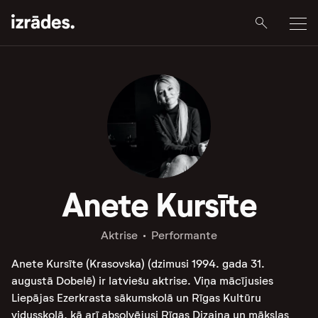
Anete Kursīte
Aktrise
Performante
Anete Kursīte (Krasovska) (dzimusi 1994. gada 31.
augustā Dobelē) ir latviešu aktrise. Viņa mācījusies
Liepājas Ezerkrasta sākumskolā un Rīgas Kultūru
vidusskolā, kā arī absolvējusi Rīgas Dizaina un mākslas