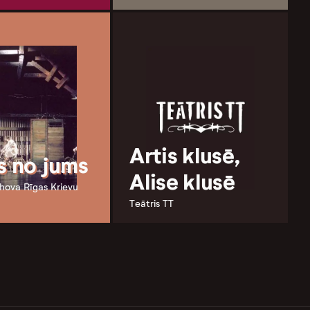
Artis klusē,
s no jums
Alise klusē
hova Rīgas Krievu
Teātris TT