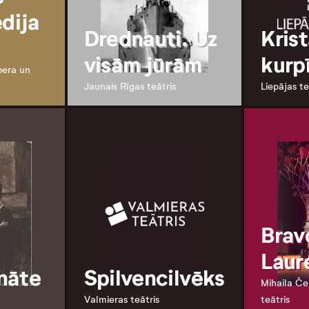
ēdija
Drednauti. Uz
Krist
visām jūrām
kurp
pera un
Jaunais Rīgas teātris
Liepājas te
Brav
Laur
nāte
Spilvencilvēks
Mihaila Če
Valmieras teātris
teātris