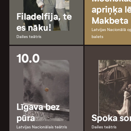
apriņķa l
Filadelfija, te
Makbeta
es nāku!
Latvijas Nacionālā o
Dailes teātris
balets
10.0
Līgava bez
pūra
Spoka so
Latvijas Nacionālais teātris
Dailes teātris