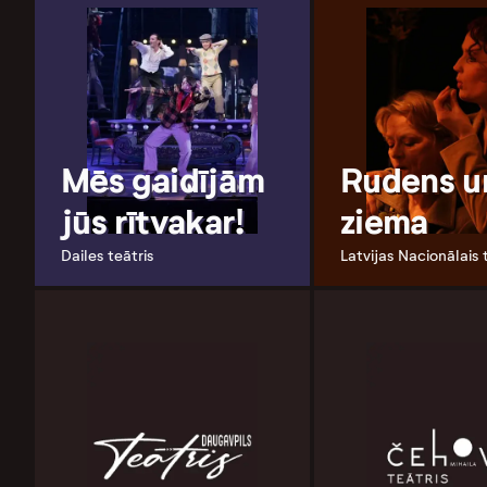
Mēs gaidījām
Rudens u
jūs rītvakar!
ziema
Dailes teātris
Latvijas Nacionālais 