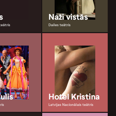
s
Naži vistās
teātris
Dailes teātris
tulis
Hotel Kristina
ris
Latvijas Nacionālais teātris