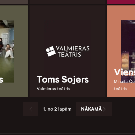
Vien
s
Toms Sojers
Mihaila Če
Valmieras teātris
teātris
NĀKAMĀ
1. no 2 lapām