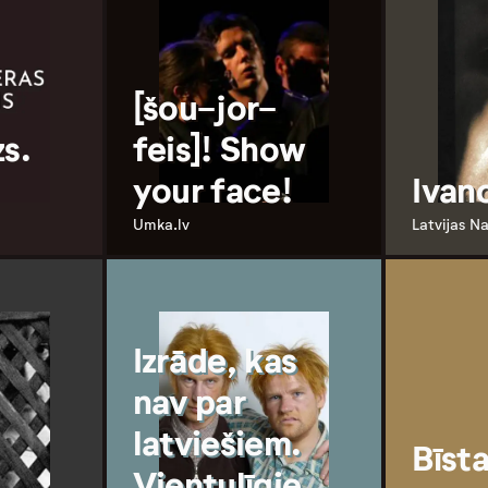
[šou-jor-
zs.
feis]! Show
your face!
Ivan
Umka.lv
Latvijas Na
Izrāde, kas
nav par
latviešiem.
Bīst
Vientulīgie