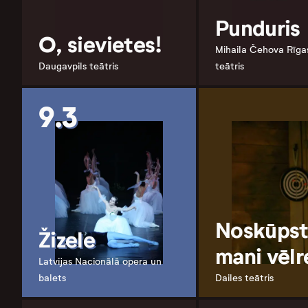
Punduris
O, sievietes!
Mihaila Čehova Rīga
Daugavpils teātris
teātris
9.3
Noskūpst
Žizele
mani vēlr
Latvijas Nacionālā opera un
balets
Dailes teātris