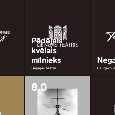
Pēdējais
kvēlais
mīlnieks
Nega
Liepājas teātris
Daugavpils
8.0
s