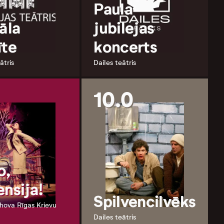
Paula
āla
jubilejas
īte
koncerts
ātris
Dailes teātris
10.0
o,
ensija!
Spilvencilvēks
hova Rīgas Krievu
Dailes teātris