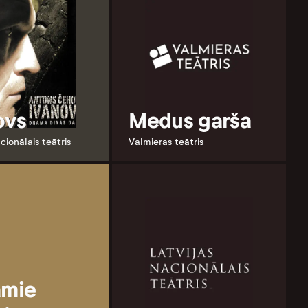
ovs
Medus garša
cionālais teātris
Valmieras teātris
amie