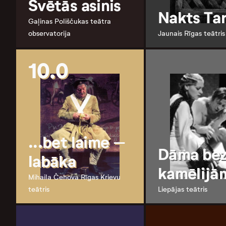
Svētās asinis
Nakts Tar
Gaļinas Poliščukas teātra
observatorija
Jaunais Rīgas teātris
10.0
...bet laime –
Dāma be
labāka
kamēlijā
Mihaila Čehova Rīgas Krievu
teātris
Liepājas teātris