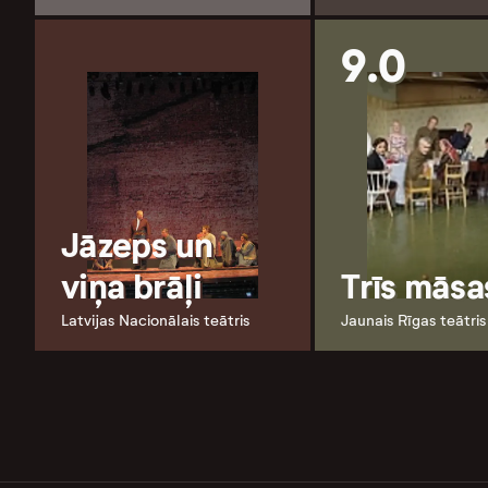
9.0
Jāzeps un
viņa brāļi
Trīs māsa
Latvijas Nacionālais teātris
Jaunais Rīgas teātris