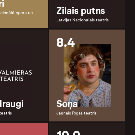
ri
Zilais putns
acionālā opera un
Latvijas Nacionālais teātris
8.4
draugi
Soņa
teātris
Jaunais Rīgas teātris