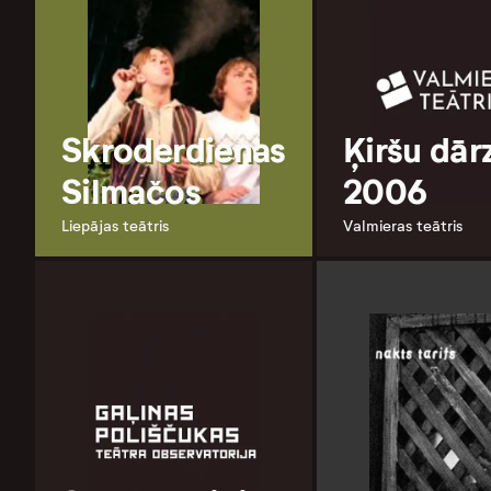
Skroderdienas
Ķiršu dār
Silmačos
2006
Liepājas teātris
Valmieras teātris