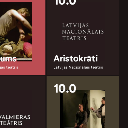
10.0
gums
Aristokrāti
gas teātris
Latvijas Nacionālais teātris
10.0