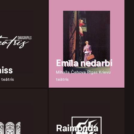
Emīla nedarbi
iss
Mihaila Čehova Rīgas Krievu
 teātris
teātris
Raimonda