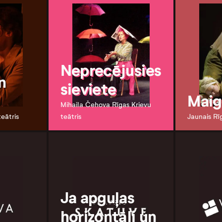
Neprecējusies
n
sieviete
Mai
Mihaila Čehova Rīgas Krievu
teātris
teātris
Jaunais Rī
Ja apguļas
horizontāli un