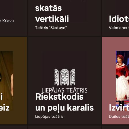
skatās
vertikāli
Idiot
s Krievu
Teātris "Skatuve"
Valmieras 
i
Riekstkodis
eiz
un peļu karalis
Izvir
Liepājas teātris
Dailes teāt