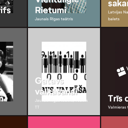
saka
ifs
Rietumi
Latvijas N
Jaunais Rīgas teātris
balets
Gatavs
z
valkāšanai
m
Trīs 
Jaunais Rīgas teātris, Teātris
TT
Valmieras 