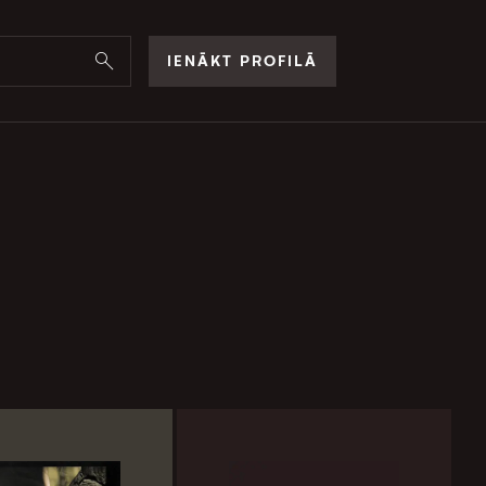
IENĀKT PROFILĀ