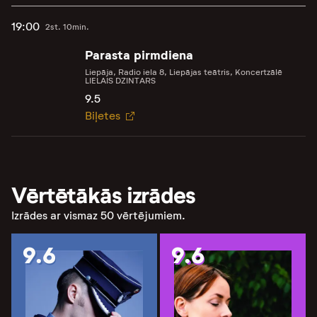
19:00
2st. 10min.
Parasta pirmdiena
Liepāja, Radio iela 8, Liepājas teātris, Koncertzālē
LIELAIS DZINTARS
9.5
Biļetes
Vērtētākās izrādes
Izrādes ar vismaz 50 vērtējumiem.
9.6
9.6