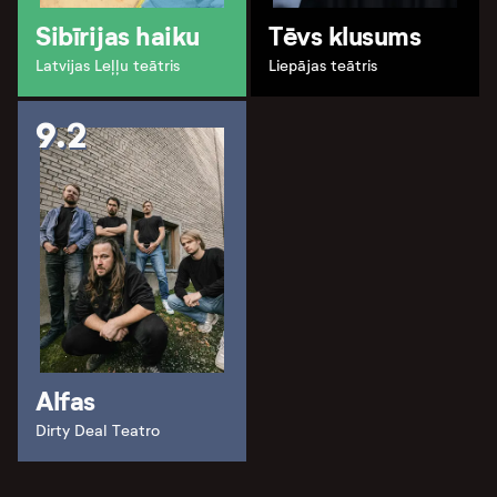
Sibīrijas haiku
Tēvs klusums
Latvijas Leļļu teātris
Liepājas teātris
9.2
Alfas
Dirty Deal Teatro