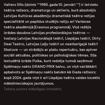
Valters Sīlis (dzimis **1985. gada 10. janvārī **) ir latviešu
teātra režisors, dramaturgs un aktieris, kurš absolvējis
Latvijas Kultūras akadēmiju dramatiskā teātra režijas
specialitātē un papildus studējis režiju arī Varšavas
teātra akadēmijā (Erasmus programmā). Viņš režējis
izrādes daudzos Latvijas profesionālajos teātros —
tostarp Latvijas Nacionālajā teātrī, Liepājas teātrī, Dirty
Deal Teatro, Latvijas Leļļu teātrī un neatkarīgajā teātrī
Skatuve — un strādājis ar plašu repertuāru, kas aptver
sociāli aktuālas, politiskas un psiholoģiskas tēmas. Sīļa
iestudētā izrāde Puika, kurš redzēja tumsā saņēmusi
Spēlmaņu nakts GRAND PRIX balvu, un viņš vairākkārt
apbalvots ar Spēlmaņu nakts balvām kā Gada režisors;
kopš 2024. gada viņš ir arī Liepājas teātra valdes loceklis
mākslinieciskajos jautājumos.
Teksta autors mākslīgais intelekts