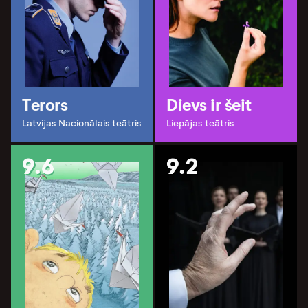
Terors
Dievs ir šeit
Latvijas Nacionālais teātris
Liepājas teātris
9.6
9.2