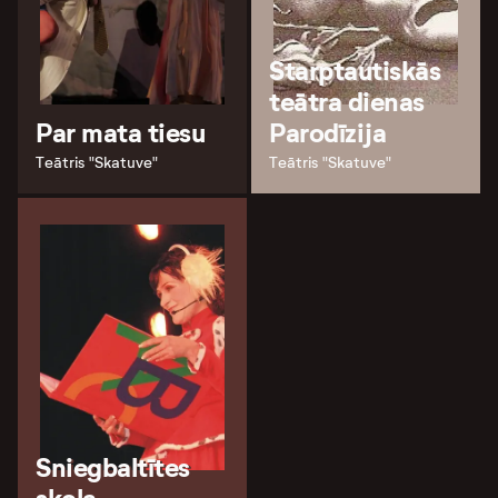
Starptautiskās
teātra dienas
Par mata tiesu
Parodīzija
Teātris "Skatuve"
Teātris "Skatuve"
Sniegbaltītes