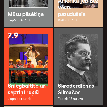
Amerika jeb Bez
vēsts
Mūsu pilsētiņa
pazudušais
Liepājas teātris
Dailes teātris
7.9
Sniegbaltīte un
Skroderdienas
septiņi rūķīši
Silmačos
Liepājas teātris
Teātris "Skatuve"