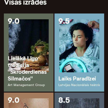
Visas izrādes
9.0
9.5
Lielākā Līgo
tradīcija
"Skroderdienas
Silmačos"
Laiks Paradīzei
Art Management Group
Latvijas Nacionālais teātris
9.0
8.5