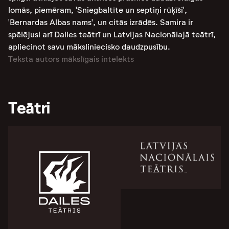
lomās, piemēram, 'Sniegbaltīte un septiņi rūķīši',
'Bernardas Albas nams', un citās izrādēs. Samira ir
spēlējusi arī Dailes teātrī un Latvijas Nacionālajā teātrī,
apliecinot savu māksliniecisko daudzpusību.
Teksta autors mākslīgais intelekts
Teātri