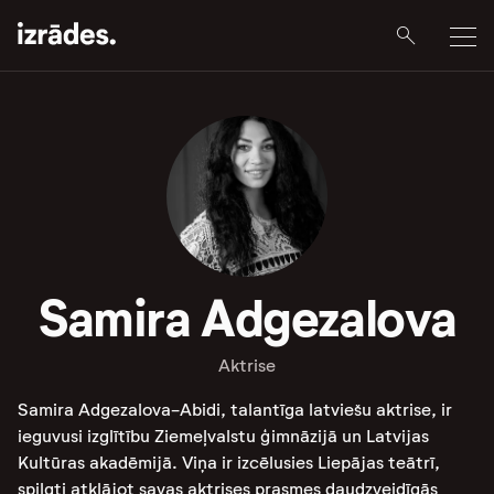
Samira Adgezalova
Aktrise
Samira Adgezalova-Abidi, talantīga latviešu aktrise, ir
ieguvusi izglītību Ziemeļvalstu ģimnāzijā un Latvijas
Kultūras akadēmijā. Viņa ir izcēlusies Liepājas teātrī,
spilgti atklājot savas aktrises prasmes daudzveidīgās