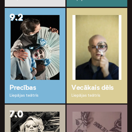
9.2
Precības
Vecākais dēls
Liepājas teātris
Liepājas teātris
7.0