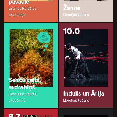
pasaule
Žanna
Latvijas Kultūras
akadēmija
Liepājas teātris
10.0
Senču zelts,
sudrabiņš
Indulis un Ārija
Latvijas Kultūras
akadēmija
Liepājas teātris
8.7