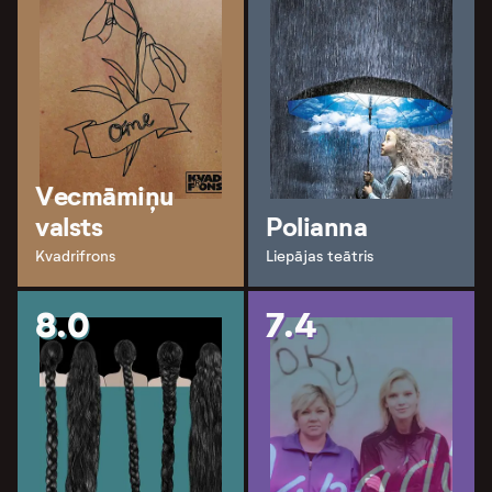
Vecmāmiņu
valsts
Polianna
Kvadrifrons
Liepājas teātris
8.0
7.4