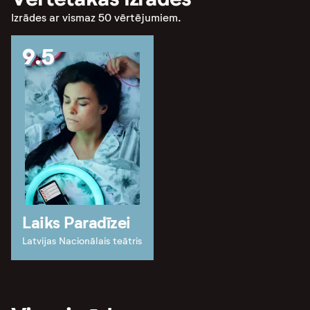
Izrādes ar vismaz 50 vērtējumiem.
9.5
Laiks Paradīzei
Latvijas Nacionālais teātris