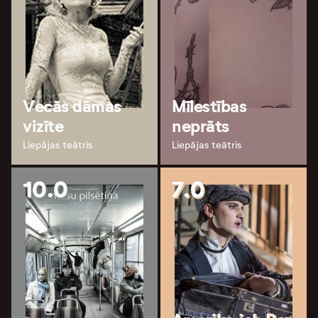
Vecās dāmas
Mīlestības
vizīte
neprāts
Liepājas teātris
Liepājas teātris
10.0
7.0