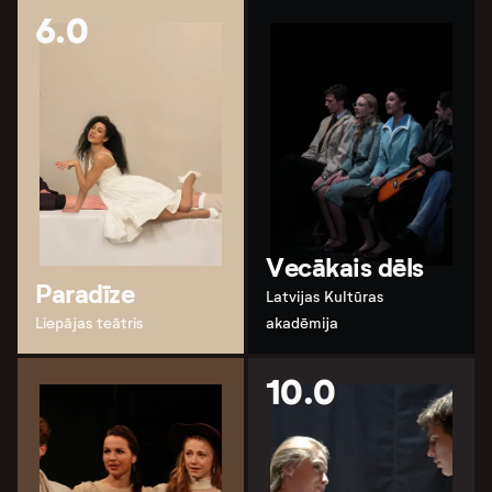
6.0
Vecākais dēls
Paradīze
Latvijas Kultūras
Liepājas teātris
akadēmija
10.0