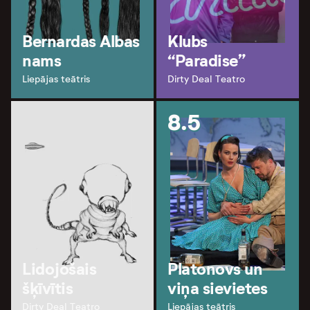
Bernardas Albas
Klubs
nams
“Paradise”
Liepājas teātris
Dirty Deal Teatro
8.5
Lidojošais
Platonovs un
šķīvītis
viņa sievietes
Dirty Deal Teatro
Liepājas teātris