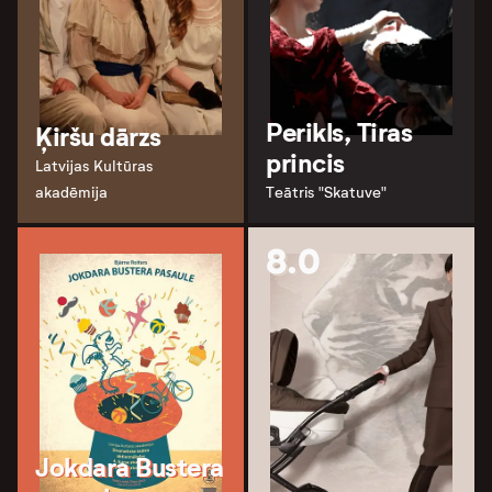
Perikls, Tiras
Ķiršu dārzs
princis
Latvijas Kultūras
akadēmija
Teātris "Skatuve"
8.0
Jokdara Bustera