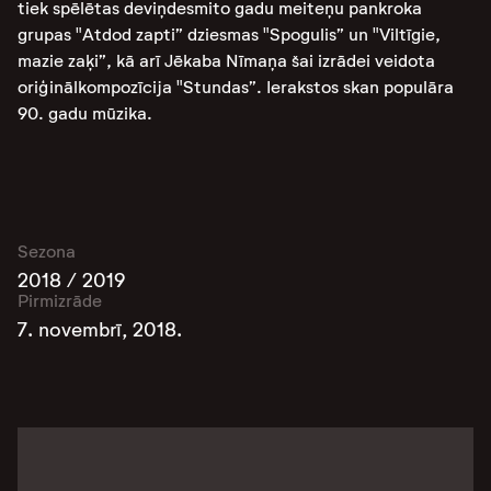
tiek spēlētas deviņdesmito gadu meiteņu pankroka
grupas "Atdod zapti” dziesmas "Spogulis” un "Viltīgie,
mazie zaķi”, kā arī Jēkaba Nīmaņa šai izrādei veidota
oriģinālkompozīcija "Stundas”. Ierakstos skan populāra
90. gadu mūzika.
Sezona
2018 / 2019
Pirmizrāde
7. novembrī, 2018.