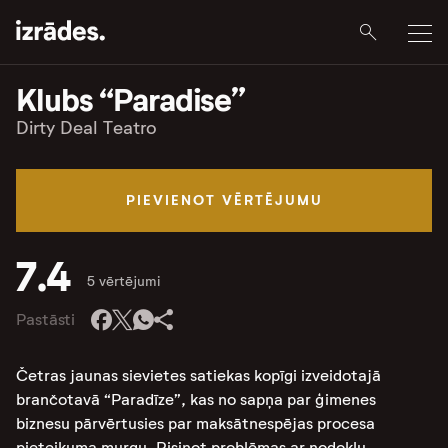
Klubs “Paradise”
Dirty Deal Teatro
PIEVIENOT VĒRTĒJUMU
7.4
5 vērtējumi
Pastāsti
Četras jaunas sievietes satiekas kopīgi izveidotajā
brančotavā “Paradīze”, kas no sapņa par ģimenes
biznesu pārvērtusies par maksātnespējas procesa
pieteikuma murgu. Risinot problēmas ar nodokļu