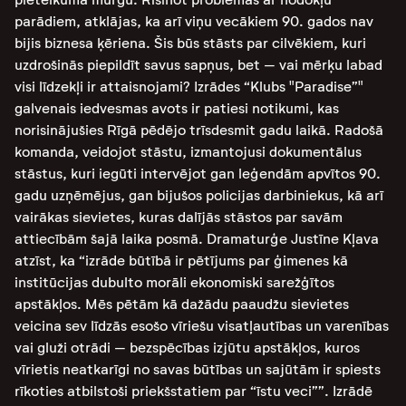
parādiem, atklājas, ka arī viņu vecākiem 90. gados nav
bijis biznesa ķēriena. Šis būs stāsts par cilvēkiem, kuri
uzdrošinās piepildīt savus sapņus, bet – vai mērķu labad
visi līdzekļi ir attaisnojami? Izrādes “Klubs "Paradise”"
galvenais iedvesmas avots ir patiesi notikumi, kas
norisinājušies Rīgā pēdējo trīsdesmit gadu laikā. Radošā
komanda, veidojot stāstu, izmantojusi dokumentālus
stāstus, kuri iegūti intervējot gan leģendām apvītos 90.
gadu uzņēmējus, gan bijušos policijas darbiniekus, kā arī
vairākas sievietes, kuras dalījās stāstos par savām
attiecībām šajā laika posmā. Dramaturģe Justīne Kļava
atzīst, ka “izrāde būtībā ir pētījums par ģimenes kā
institūcijas dubulto morāli ekonomiski sarežģītos
apstākļos. Mēs pētām kā dažādu paaudžu sievietes
veicina sev līdzās esošo vīriešu visatļautības un varenības
vai gluži otrādi – bezspēcības izjūtu apstākļos, kuros
vīrietis neatkarīgi no savas būtības un sajūtām ir spiests
rīkoties atbilstoši priekšstatiem par “īstu veci””. Izrādē