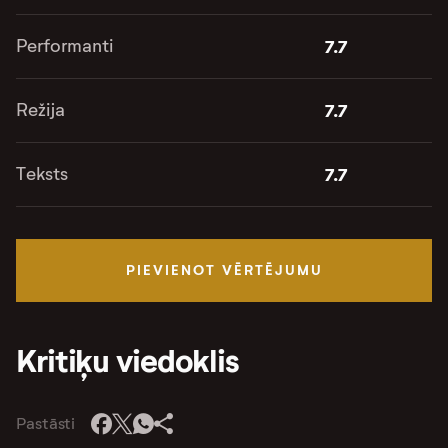
Performanti
7.7
Režija
7.7
Teksts
7.7
PIEVIENOT VĒRTĒJUMU
Kritiķu viedoklis
Pastāsti