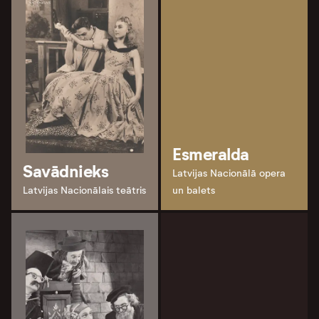
Esmeralda
Savādnieks
Latvijas Nacionālā opera
Latvijas Nacionālais teātris
un balets