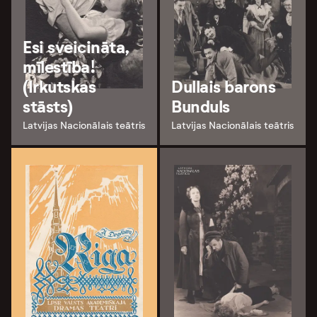
Esi sveicināta,
mīlestība!
(Irkutskas
Dullais barons
stāsts)
Bunduls
Latvijas Nacionālais teātris
Latvijas Nacionālais teātris