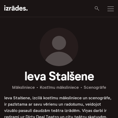
Ieva Stalšene
Māksliniece
Kostīmu māksliniece
Scenogrāfe
Ieva Stalšene, izcilā kostīmu māksliniece un scenogrāfe,
ir pazīstama ar savu vērienu un radošumu, veidojot
vizuālo pasauli daudzām teātra izrādēm. Viņas darbi ir
redzami uz Dirty Deal Teatro un citu teātru skatuvēm,