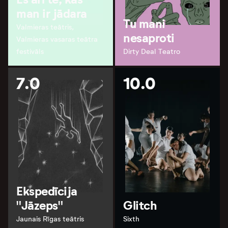
man ir jādara
Tu mani
Valmieras teātris,
nesaproti
Valmieras vasaras teātra
festivāls
Dirty Deal Teatro
7.0
10.0
Ekspedīcija
"Jāzeps"
Glitch
Jaunais Rīgas teātris
Sixth