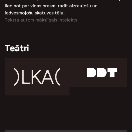
liecinot par viņas prasmi radīt aizraujošu un
iedvesmojošu skatuves tēlu.
Teksta autors mākslīgais intelekts
Teātri