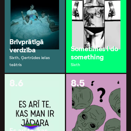
Brīvprātīgā
Sometimes I do
verdzība
something
Sixth, Ģertrūdes ielas
teātris
Sixth
8.6
8.5
Es arī te, kas