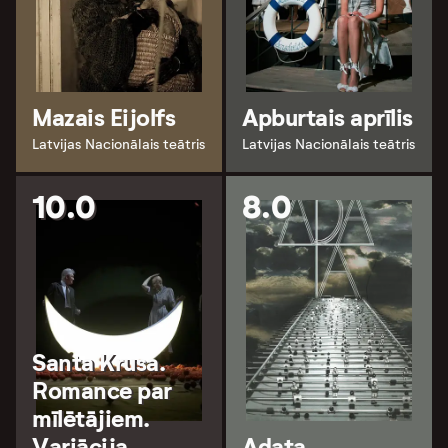
Mazais Eijolfs
Apburtais aprīlis
Latvijas Nacionālais teātris
Latvijas Nacionālais teātris
10.0
8.0
Santa Krusa.
Romance par
mīlētājiem.
Variācija
Adata