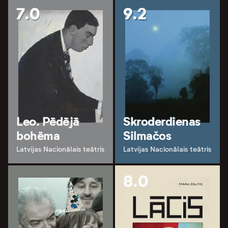
7.0
9.2
Leo. Pēdējā
Skroderdienas
bohēma
Silmačos
Latvijas Nacionālais teātris
Latvijas Nacionālais teātris
8.0