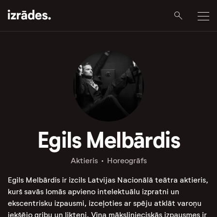
Egils Melbārdis
Aktieris
Horeogrāfs
Egils Melbārdis ir izcils Latvijas Nacionālā teātra aktieris,
kurš savās lomās apvieno intelektuālu izpratni un
ekscentrisku izpausmi, izceļoties ar spēju atklāt varoņu
iekšējo gribu un likteni. Viņa mākslinieciskās izpausmes ir