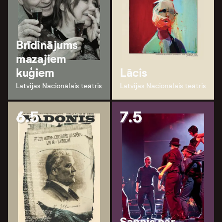
Brīdinājums
mazajiem
kuģiem
Lācis
Latvijas Nacionālais teātris
Latvijas Nacionālais teātris
6.5
7.5