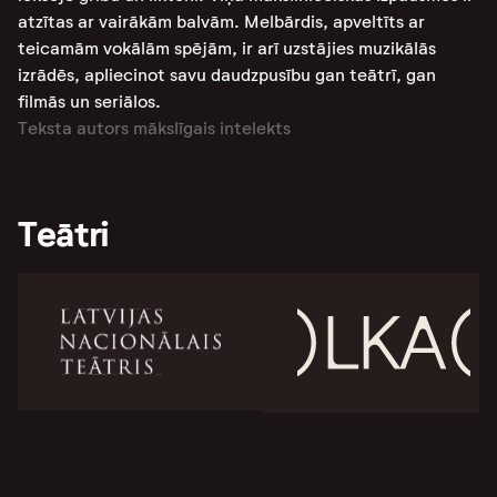
atzītas ar vairākām balvām. Melbārdis, apveltīts ar
teicamām vokālām spējām, ir arī uzstājies muzikālās
izrādēs, apliecinot savu daudzpusību gan teātrī, gan
filmās un seriālos.
Teksta autors mākslīgais intelekts
Teātri