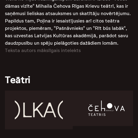
dāmas vizīte" Mihaila Čehova Rīgas Krievu teātrī, kas ir
saņēmusi lieliskas atsauksmes un skatītāju novērtējumu​.
Papildus tam, Poļina ir iesaistījusies arī citos teātra
projektos, piemēram, "Pašnāvnieks" un "Rīt būs labāk",
kas uzvestas Latvijas Kultūras akadēmijā, parādot savu
daudzpusību un spēju pielāgoties dažādiem lomām​.
Teksta autors mākslīgais intelekts
Teātri