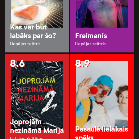
Kas var būt
labāks par šo?
Freimanis
Liepājas teātris
Liepājas teātris
8.6
8.9
Joprojām
Pasaulē lielākais
nezināmā Marija
spēks
Latvijas Kultūras