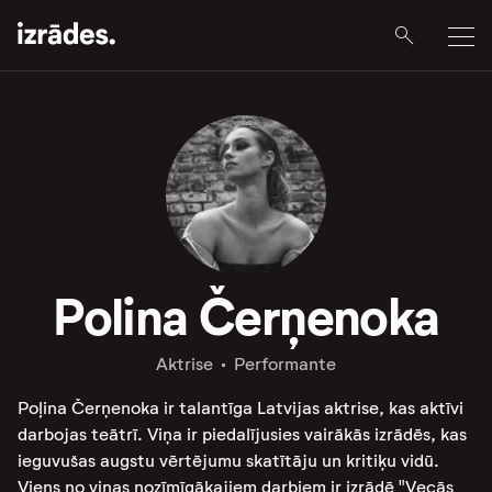
Polina Čerņenoka
Aktrise
Performante
Poļina Čerņenoka ir talantīga Latvijas aktrise, kas aktīvi
darbojas teātrī. Viņa ir piedalījusies vairākās izrādēs, kas
ieguvušas augstu vērtējumu skatītāju un kritiķu vidū.
Viens no viņas nozīmīgākajiem darbiem ir izrādē "Vecās