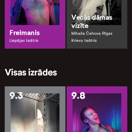
Vecās dāmas
vizīte
Freimanis
Mihaila Čehova Rīgas
Liepājas teātris
Krievu teātris
Visas izrādes
9.3
9.8