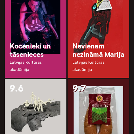
Kocenieki un
Nevienam
tāsenieces
nezināmā Marija
Latvijas Kultūras
Latvijas Kultūras
akadēmija
akadēmija
9.6
9.7