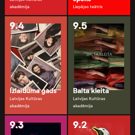
akadēmija
Liepājas teātris
9.4
9.5
Izlaiduma gads
Balta kleita
Latvijas Kultūras
Latvijas Kultūras
akadēmija
akadēmija
9.3
9.2