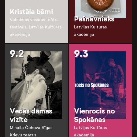
Kristāla bērni
Pašnāvnieks
Valmieras vasaras teātra
festivāls, Latvijas Kultūras
Latvijas Kultūras
akadēmija
akadēmija
9.2
9.3
Vecās dāmas
Vienrocis no
vizīte
Spokānas
Mihaila Čehova Rīgas
Latvijas Kultūras
Krievu teātris
akadēmija