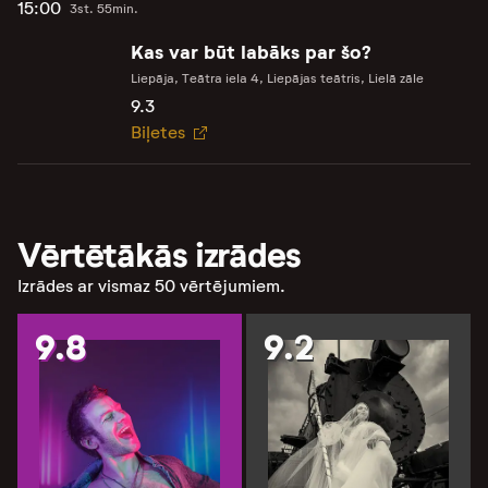
15:00
3st. 55min.
Kas var būt labāks par šo?
Liepāja, Teātra iela 4, Liepājas teātris, Lielā zāle
9.3
Biļetes
Vērtētākās izrādes
Izrādes ar vismaz 50 vērtējumiem.
9.8
9.2