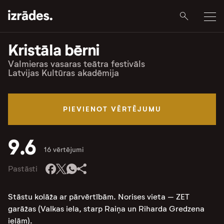
Kristāla bērni
Valmieras vasaras teātra festivāls
Latvijas Kultūras akadēmija
PIEVIENOT VĒRTĒJUMU
9.6
16 vērtējumi
Pastāsti
Stāstu kolāža ar pārvērtībām. Norises vieta – ZET
garāžas (Valkas iela, starp Raiņa un Riharda Gredzena
ielām).