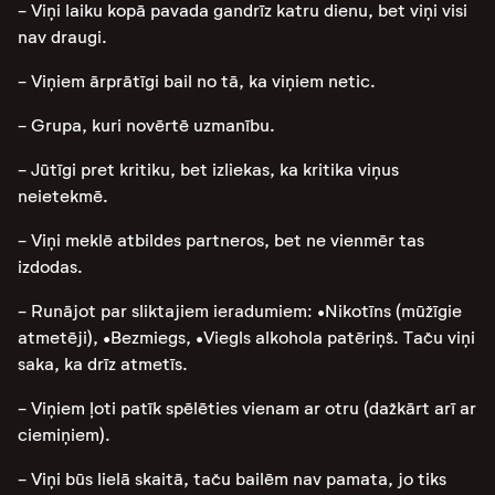
- Viņi laiku kopā pavada gandrīz katru dienu, bet viņi visi
nav draugi.
- Viņiem ārprātīgi bail no tā, ka viņiem netic.
- Grupa, kuri novērtē uzmanību.
- Jūtīgi pret kritiku, bet izliekas, ka kritika viņus
neietekmē.
- Viņi meklē atbildes partneros, bet ne vienmēr tas
izdodas.
- Runājot par sliktajiem ieradumiem: •Nikotīns (mūžīgie
atmetēji), •Bezmiegs, •Viegls alkohola patēriņš. Taču viņi
saka, ka drīz atmetīs.
- Viņiem ļoti patīk spēlēties vienam ar otru (dažkārt arī ar
ciemiņiem).
- Viņi būs lielā skaitā, taču bailēm nav pamata, jo tiks