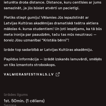
ieturēta droša distance. Distance, kuru centīsies ar jums
samazināt, ja jūs būsiet atvērti un pacietīgi.
Pietiks stiept gumiju! Vēlamies Jūs iepazīstināt ar
Latvijas Kultūras akadēmijas dramatiskā teātra aktiera
mākslas 4. kursa studentiem! Un ļoti iespējams, ka tā būs
meta ironija par paaudzēm, taču tas mūs neuztrauc –
šoreiz Jūsu uzmanībai “Kristāla bērni”!
Izrāde top sadarbībā ar Latvijas Kultūras akadēmiju.
Papildus informācija – izrādē izskanēs lamuvārdi, smēķēs
un tiks izmantots stroboskops.
VALMIERASFESTIVALS.LV
Izrādes ilgums
1st. 50min. (1 cēliens)
Sezona