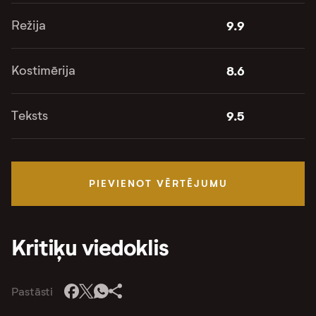
Režija
9.9
Kostimērija
8.6
Teksts
9.5
PIEVIENOT VĒRTĒJUMU
Kritiķu viedoklis
Pastāsti