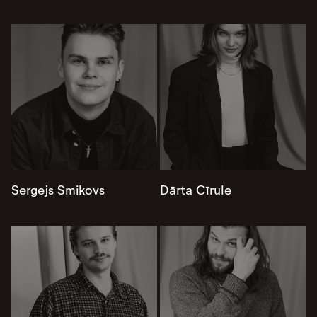
Sergejs Smikovs
Dārta Cīrule