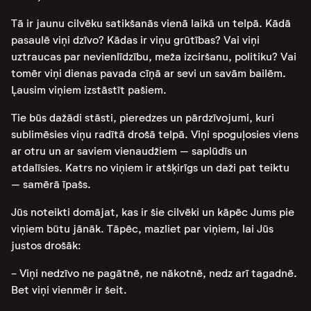
Tā ir jaunu cilvēku satikšanās vienā laikā un telpā. Kādā
pasaulē viņi dzīvo? Kādas ir viņu grūtības? Vai viņi
uztraucas par nevienlīdzību, meža izciršanu, politiku? Vai
tomēr viņi dienas pavada cīņā ar sevi un savām bailēm.
Ļausim viņiem izstāstīt pašiem.
Tie būs dažādi stāsti, pieredzes un pārdzīvojumi, kuri
sublimēsies viņu radītā drošā telpā. Viņi spoguļosies viens
ar otru un ar saviem vienaudžiem – saplūdīs un
atdalīsies. Katrs no viņiem ir atšķirīgs un daži pat teiktu
– samērā īpašs.
Jūs noteikti domājat, kas ir šie cilvēki un kāpēc Jums pie
viņiem būtu jānāk. Tāpēc, mazliet par viņiem, lai Jūs
justos drošāk:
- Viņi nedzīvo ne pagātnē, ne nākotnē, nedz arī tagadnē.
Bet viņi vienmēr ir šeit.